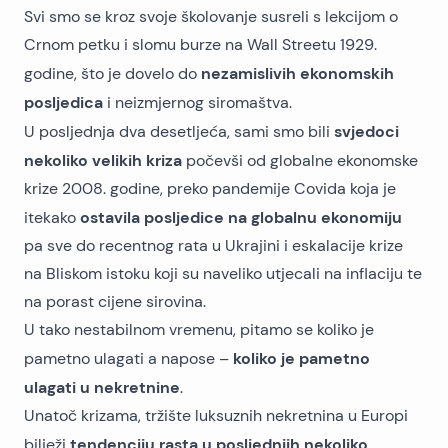
Svi smo se kroz svoje školovanje susreli s lekcijom o
Crnom petku i slomu burze na Wall Streetu 1929.
nezamislivih ekonomskih
godine, što je dovelo do
posljedica
i neizmjernog siromaštva.
svjedoci
U posljednja dva desetljeća, sami smo bili
nekoliko velikih kriza
počevši od globalne ekonomske
krize 2008. godine, preko pandemije Covida koja je
ostavila posljedice na globalnu ekonomiju
itekako
pa sve do recentnog rata u Ukrajini i eskalacije krize
na Bliskom istoku koji su naveliko utjecali na inflaciju te
na porast cijene sirovina.
U tako nestabilnom vremenu, pitamo se koliko je
koliko je pametno
pametno ulagati a napose –
ulagati u nekretnine
.
Unatoč krizama,
tržište luksuznih nekretnina
u Europi
tendenciju rasta u posljednjih nekoliko
bilježi