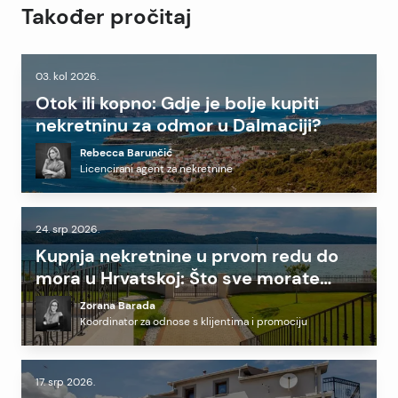
Također pročitaj
03. kol 2026.
Otok ili kopno: Gdje je bolje kupiti
nekretninu za odmor u Dalmaciji?
Rebecca Barunčić
Licencirani agent za nekretnine
24. srp 2026.
Kupnja nekretnine u prvom redu do
mora u Hrvatskoj: Što sve morate
znati prije investicije?
Zorana Barada
Koordinator za odnose s klijentima i promociju
17. srp 2026.