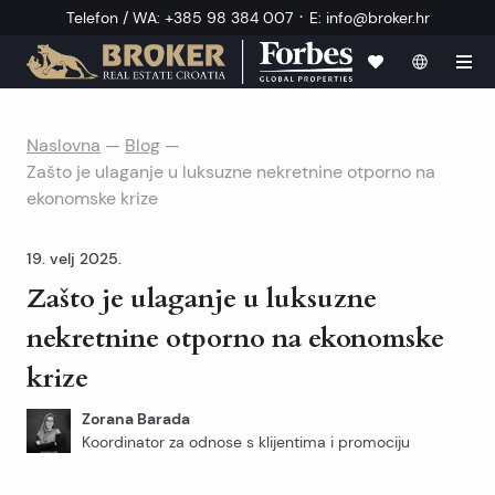
·
Telefon / WA
:
+385 98 384 007
E
:
info@broker.hr
Naslovna
—
Blog
—
Zašto je ulaganje u luksuzne nekretnine otporno na
ekonomske krize
19. velj 2025.
Zašto je ulaganje u luksuzne
nekretnine otporno na ekonomske
krize
Zorana Barada
Koordinator za odnose s klijentima i promociju