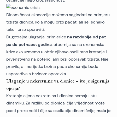
oscilacije nego kroz statičnost.
Dinamičnost ekonomije možemo sagledati na primjeru
tržišta dionica, koja mogu brzo padati ali se jednako
tako i brzo oporaviti.
na razdoblje od pet
Dugotrajna ulaganja, primjerice
pa do petnaest godina
, otpornija su na ekonomske
krize ako uzmemo u obzir njihovo oscilirano kretanje i
prvenstveno na potencijalni brzi oporavak tržišta. Nije
pravilo, ali nerijetko brzina pada ekonomije bude
usporediva s brzinom oporavka.
Ulaganje u nekretnine vs. dionice – što je sigurnija
opcija?
Kretanje cijena nekretnina i dionica nemaju istu
dinamiku. Za razliku od dionica, čija vrijednost može
mala je
pasti preko noći i čije su oscilacije dinamičnije,