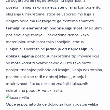
za bogatstvo ali i egzistencijalnu sigurnost. S
posebnim naglaskom na egzistencijalnu komponentu,
ulaganje u nekretnine ističe se usporedimo li ga s
drugim oblicima ulaganja te ga možemo smatrati
temeljnim elementom osobne sigurnosti
. Međutim,
posjedovanje zemlje ili nekretnine donosi kako
materijalnu stabilnost tako i socijalni status.
jedno je od najpoželjnijih
Ulaganje u nekretnine
oblika ulaganja
pošto su nekretnine tip imovine koja
se može koristiti svakodnevno ali isto tako može
donijeti značajne prihode od
iznajmljivanja nekretnina
,
posebno ako se radi o dobroj lokaciji, stanju i
atraktivnosti što su neke od značajki luksuznih
nekretnina poput
Hrvatskih vila
.
Opće je poznato da će dobro za kojim postoji velika