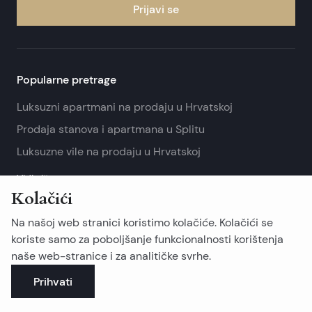
Prijavi se
Popularne pretrage
Luksuzni apartmani na prodaju u Hrvatskoj
Prodaja stanova i apartmana u Splitu
Luksuzne vile na prodaju u Hrvatskoj
Vidi više
Kolačići
Otočne nekretnine
Na našoj web stranici koristimo kolačiće. Kolačići se
Nekretnine na otoku Braču
koriste samo za poboljšanje funkcionalnosti korištenja
naše web-stranice i za analitičke svrhe.
Nekretnine na otoku Čiovo
Prihvati
Nekretnine na otoku Drveniku
Vidi više