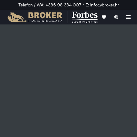
·
Telefon / WA
:
+385 98 384 007
E
:
info@broker.hr