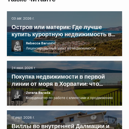
03 авг. 2026 г.
Остров или материк: Где лучше
купить курортную недвижимость в
Далмации?
Rebecca Barunčić
Лицензированный агент по недвижимости
24 июл. 2026 г.
Покупка недвижимости в первой
линии от моря в Хорватии: что
нужно знать перед инвестированием
Zorana Barada
Координатор по работе с клиентами и продвижению
17 июл. 2026 г.
Виллы во внутренней Далмации и