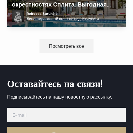
окрестностях Сплита: Выгодная
альтернатива побережью?
Rebecca Barunčić
Лицензированный агент по недвижимости
Посмотреть все
Оставайтесь на связи!
Подписывайтесь на нашу новостную рассылку.