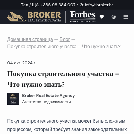
·
Тел / ЩА
:
+385 98 384 007
Э
:
info@broker.hr
Домашняя страница
—
Блог
—
Покупка строительного участка – Что нужно знать?
04 окт. 2024 г.
Покупка строительного участка –
Что нужно знать?
Broker Real Estate Agency
Агентство недвижимости
Покупка строительного участка может быть сложным
процессом, который требует знания законодательных