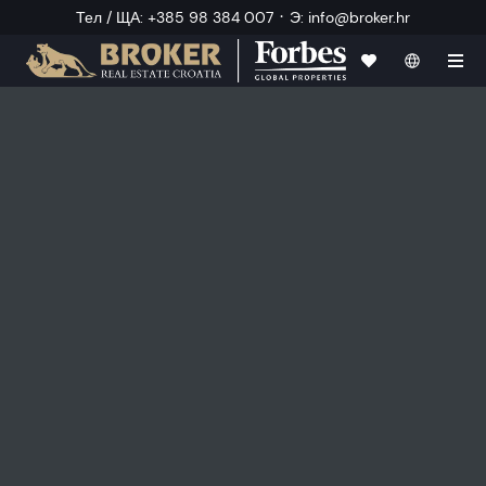
·
Тел / ЩА
:
+385 98 384 007
Э
:
info@broker.hr