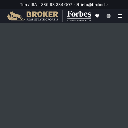
·
Тел / ЩА
:
+385 98 384 007
Э
:
info@broker.hr