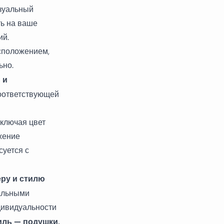
изуальный
ть на ваше
ий.
сположением,
ьно.
м
и
соответствующей
включая цвет
жение
суется с
еру и стилю
мальными
дивидуальности
тиль — подушки,