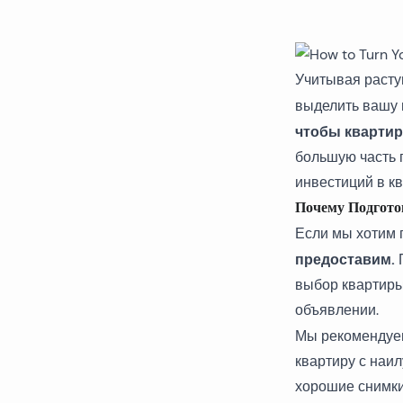
Учитывая расту
выделить вашу 
чтобы квартир
большую часть 
инвестиций в к
Почему Подгот
Если мы хотим 
предоставим.
П
выбор квартиры
объявлении.
Мы рекоменду
квартиру с наи
хорошие снимки