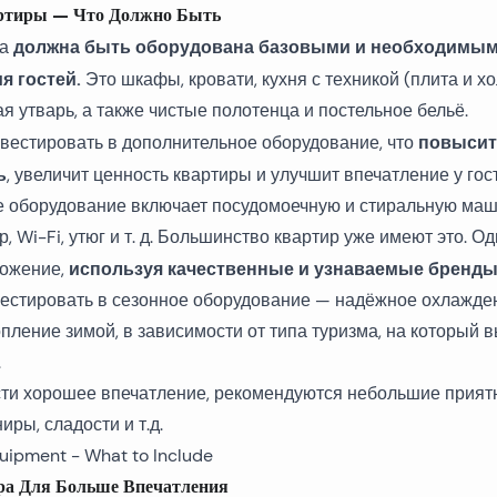
ртиры — Что Должно Быть
должна быть оборудована базовыми и необходимы
а
я гостей.
Это шкафы, кровати, кухня с техникой (плита и х
я утварь, а также чистые полотенца и постельное бельё.
повысит
вестировать в дополнительное оборудование, что
ь
, увеличит ценность квартиры и улучшит впечатление у гос
 оборудование включает посудомоечную и стиральную маш
, Wi-Fi, утюг и т. д. Большинство квартир уже имеют это. О
используя качественные и узнаваемые бренды
ложение,
вестировать в сезонное оборудование — надёжное охлажде
пление зимой, в зависимости от типа туризма, на который 
.
ти хорошее впечатление, рекомендуются небольшие прия
ры, сладости и т.д.
ра Для Больше Впечатления