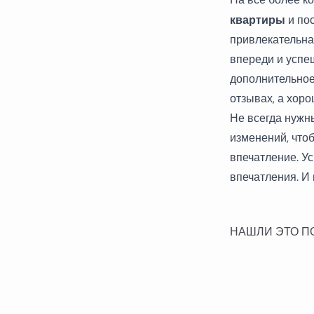
квартиры
и по
привлекательная
впереди и успе
дополнительное
отзывах, а хор
Не всегда нужн
изменений, что
впечатление. У
впечатления. И
НАШЛИ ЭТО П