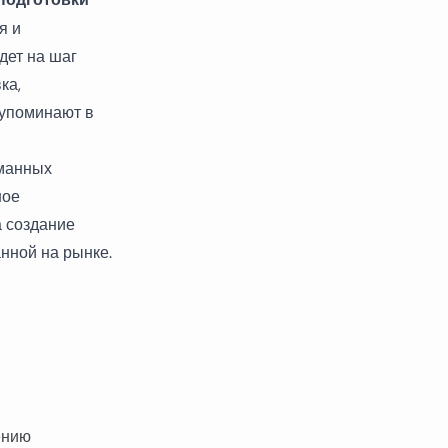
я и
дет на шаг
ка,
 упоминают в
уманных
ное
а создание
нной на рынке.
ению