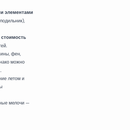
ми элементами
олодильник),
 стоимость
тей.
ины, фен,
днако можно
.
ние летом и
вы
тные мелочи —