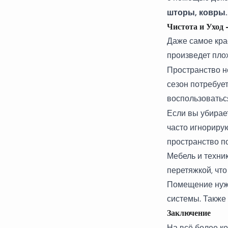
шторы, ковры.
Чистота и Уход
Даже самое кра
произведет плох
Пространство 
сезон потребует
воспользоватьс
Если вы убирае
часто игнориру
пространство п
Мебель и техни
перетяжкой, что
Помещение нужн
системы. Также
Заключение
На всё более к