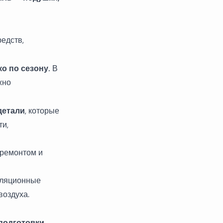
едств,
ко по сезону.
В
жно
детали
, которые
ти,
 ремонтом и
иляционные
воздуха.
 подготовки