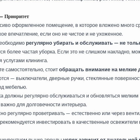
 — Приоритет
сиво оформленное помещение, в которое вложено много ср
ое впечатление, если оно не чистое и не ухоженное.
регулярно убирать и обслуживать
— не толь
необходимо
ся более частая уборка. Если это не слишком накладно, мо
я услугами клининга.
обращать внимание на мелкие 
те самостоятельно, стоит
ются — выключатели, дверные ручки, стеклянные поверхнос
од мебелью.
ка должны регулярно обслуживаться и обновляться мелким
 важно для долговечности интерьера.
о регулярно проветривать — естественно или через вент
 рекомендуется инвестировать в качественные освежители 
успех зависит от тщательной
онкурентном рынке аренды