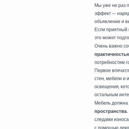
Мы уже не раз 
эффект — наряд
объявление и в
Если приятный 
это может подто
Очень важно с
практичность
потребностям го
Первое впечатл
стен, мебели и
освещения, кот
остальным инте
Мебель должна 
пространства.
следами износа
с помощью дек