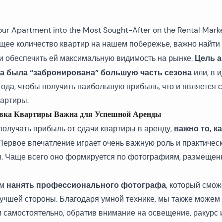
Отзывы
Нед
Нед
Нед
Дома и виллы в Сплите
Квартиры в Омише
Нед
Нед
Нед
Дома и виллы в Каштеле
Квартиры в Каштеле
щее количество квартир на нашем побережье, важно найти
Цель 
и обеспечить ей максимальную видимость на рынке.
Нед
Нед
Нед
Дома и виллы в Примоштене
Апартаменты в Хваре
а была “забронирована” большую часть сезона
или, в 
Нед
Нед
Нед
года, чтобы получить наибольшую прибыль, что и является 
Дома и виллы в Дубровнике
вартиры.
Нед
Нед
Дома и виллы в Задаре
овка Квартиры Важна для Успешной Аренды
важно то, к
получать прибыль от
сдачи квартиры в аренду
,
Нед
Дома и виллы в первом ряду от моря
ервое впечатление играет очень важную роль и практичес
. Чаще всего оно формируется по фотографиям, размещен
Старые каменные дома
нанять профессионального фотографа
ем
, который смож
Недавно построенные дома и виллы
лучшей стороны. Благодаря умной технике, мы также можем
 самостоятельно, обратив внимание на освещение, ракурс 