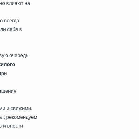
ьно влияют на
о всегда
ли себя в
рвую очередь
жилого
при
ышения
ми и свежими.
ат, рекомендуем
 и внести