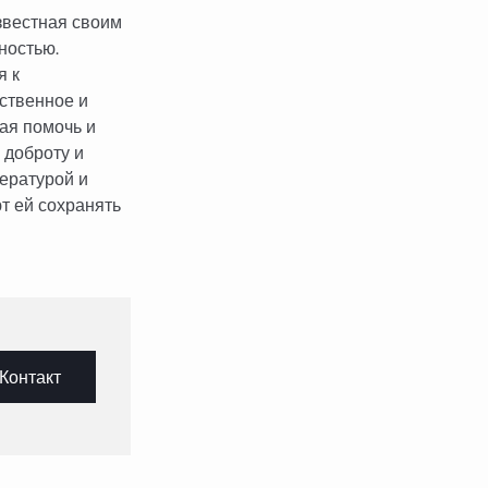
звестная своим
ностью.
я к
вственное и
ая помочь и
 доброту и
тературой и
т ей сохранять
Контакт