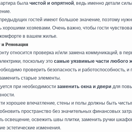
чистой и опрятной
вартира была
, ведь именно детали сил
ение.
предыдущих гостей имеют большое значение, поэтому нужн
ь хорошими хозяевами. Очень важно, чтобы гости чувствова
 комфорте в вашем жилье.
 и Реновация
онту относится проверка и/или замена коммуникаций, в пе
самые уязвимые части любого 
лектрики, поскольку это
обходимо проверить безопасность и работоспособность, и 
заменить старые элементы.
заменить окна и двери
уется при необходимости
для пов
ности.
ти хорошее впечатление, стены и полы должны быть чисты
 обновить пространство без значительных финансовых затр
ь освещение, освежить швы плитки, заменить ручки шкафов
ие эстетические изменения.