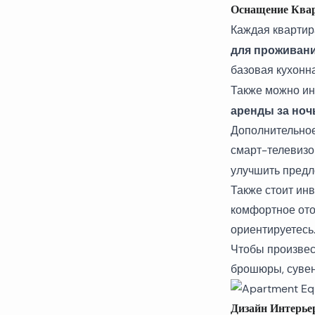
Оснащение Ква
Каждая
квартир
для проживани
базовая кухонна
Также можно ин
аренды за ноч
Дополнительное
смарт-телевизор
улучшить пред
Также стоит ин
комфортное ото
ориентируетесь
Чтобы произвес
брошюры, сувени
Дизайн Интерье