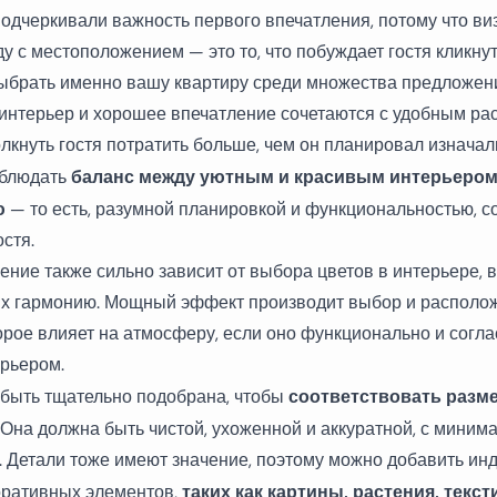
подчеркивали важность первого впечатления, потому что в
у с местоположением — это то, что побуждает гостя кликну
ыбрать именно вашу квартиру среди множества предложен
интерьер и хорошее впечатление сочетаются с удобным ра
лкнуть гостя потратить больше, чем он планировал изначал
баланс между уютным и красивым интерьеро
облюдать
ю
— то есть, разумной планировкой и функциональностью, 
стя.
ение также сильно зависит от выбора цветов в интерьере, 
 их гармонию. Мощный эффект производит выбор и располо
орое влияет на атмосферу, если оно функционально и согла
рьером.
соответствовать разм
быть тщательно подобрана, чтобы
Она должна быть чистой, ухоженной и аккуратной, с мини
. Детали тоже имеют значение, поэтому можно добавить ин
таких как картины, растения, текс
оративных элементов,