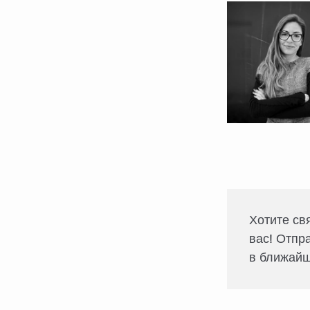
Хотите св
вас! Отпр
в ближайш