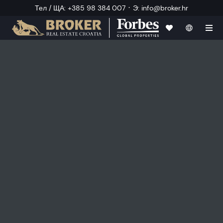
·
Тел / ЩА
:
+385 98 384 007
Э
:
info@broker.hr