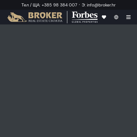
·
Тел / ЩА
:
+385 98 384 007
Э
:
info@broker.hr