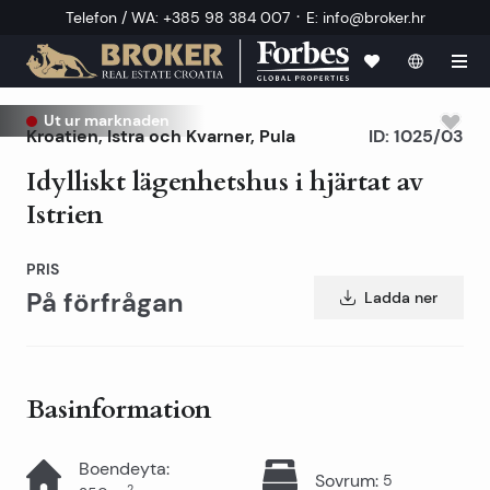
·
Telefon / WA
:
+385 98 384 007
E
:
info@broker.hr
Ut ur marknaden
Kroatien
,
Istra och Kvarner
,
Pula
ID:
1025/03
Idylliskt lägenhetshus i hjärtat av
Istrien
PRIS
På förfrågan
Ladda ner
Basinformation
Boendeyta
:
Sovrum
:
5
2