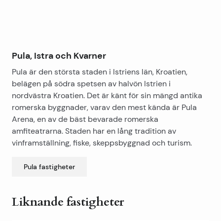
solterrass, perfekt för att njuta av sommardagar och
koppla av med familj och vänner. Detta hus ger en unik
möjlighet att njuta av lugn och ro samtidigt som det är
nära till alla nödvändiga bekvämligheter och stränder.
Huset är fullt möblerat och är redo för omedelbar
Pula, Istra och Kvarner
inflyttning, så att du kan börja njuta av alla dess
Pula är den största staden i Istriens län, Kroatien,
fördelar direkt. Oavsett om du letar efter ett hem för
belägen på södra spetsen av halvön Istrien i
dig själv eller en smart investering, erbjuder denna
nordvästra Kroatien. Det är känt för sin mängd antika
fastighet i Štinjan allt du behöver.
romerska byggnader, varav den mest kända är Pula
Arena, en av de bäst bevarade romerska
amfiteatrarna. Staden har en lång tradition av
vinframställning, fiske, skeppsbyggnad och turism.
Pula
fastigheter
Liknande fastigheter