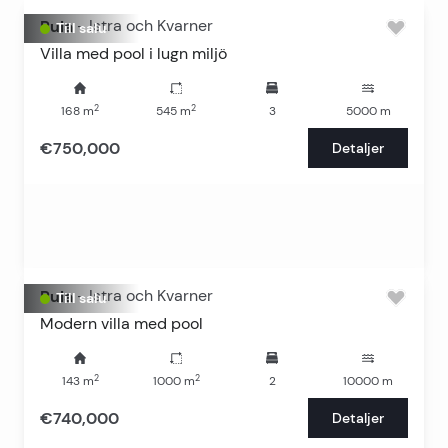
Pula
-
Istra och Kvarner
Till salu
Villa med pool i lugn miljö
2
2
168
m
545
m
3
5000
m
€750,000
Detaljer
Pula
-
Istra och Kvarner
Till salu
Modern villa med pool
2
2
143
m
1000
m
2
10000
m
€740,000
Detaljer