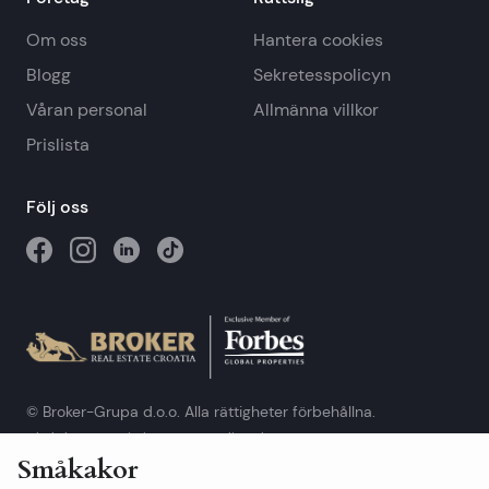
Om oss
Hantera cookies
Blogg
Sekretesspolicyn
Våran personal
Allmänna villkor
Prislista
Följ oss
© Broker-Grupa d.o.o. Alla rättigheter förbehållna.
Obala kneza Branimira 1, 21000 Split
-
Phone:
+385 98 384 007
Småkakor
Broker-grupa d.o.o. är en exklusiv medlem av Forbes Global