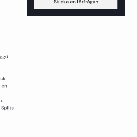
Skicka en förfrågan
yggd
ck.
d en
n.
 Splits