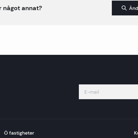
r något annat?
Änd
Ö fastigheter
K