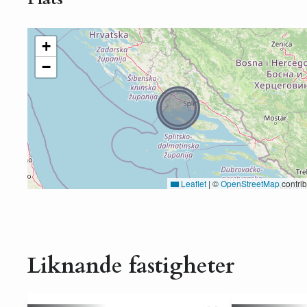
+
−
Leaflet
|
©
OpenStreetMap
contrib
Liknande fastigheter