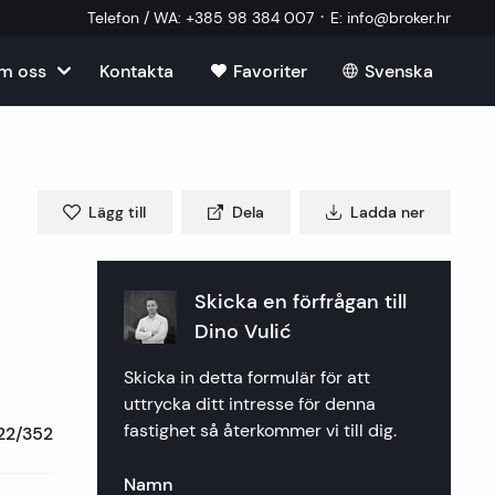
·
Telefon / WA
:
+385 98 384 007
E
:
info@broker.hr
m oss
Kontakta
Favoriter
Svenska
Visa alla
ien
er på Brac
i Kroatien
sonal
Lägg till
Dela
Ladda ner
er på Ciovo
r i Split
roatien
er på Drvenik
er i Dubrovnik
r i Opatija
Skicka en förfrågan till
salu i Kroatien
tern medarbetare
Dino Vulić
er på Hvar
r i Sibenik
r i Rijeka
er i Zagreb
Skicka in detta formulär för att
rågor
er på Korcula
er i Rogoznica
er i Crikvenica
r i Plitvice
uttrycka ditt intresse för denna
fastighet så återkommer vi till dig.
22/352
er på Murter
er i Primosten
er i Porec
Namn