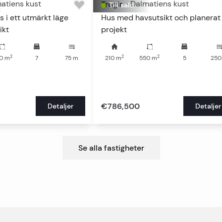
atiens kust
Trogir
-
Dalmatiens kust
Till salu
 i ett utmärkt läge
Hus med havsutsikt och planerat
ikt
projekt
2
2
2
0
m
7
75
m
210
m
550
m
5
250
€786,500
Detaljer
Detaljer
Se alla fastigheter