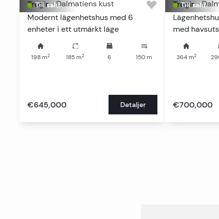
Trogir
-
Dalmatiens kust
Trogir
-
Dalm
Till salu
Till salu
Modernt lägenhetshus med 6
Lägenhetshus
enheter i ett utmärkt läge
med havsuts
2
2
2
198
m
185
m
6
150
m
364
m
29
€645,000
€700,000
Detaljer