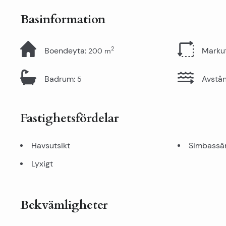
Basinformation
2
Boendeyta
:
Marku
200
m
Badrum
:
Avstån
5
Fastighetsfördelar
Havsutsikt
Simbassä
Lyxigt
Bekvämligheter