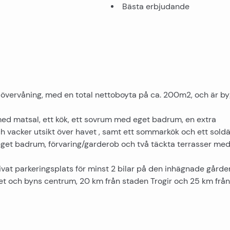
Bästa erbjudande
n övervåning, med en total nettoboyta på ca. 200m2, och är b
ed matsal, ett kök, ett sovrum med eget badrum, en extra
ch vacker utsikt över havet , samt ett sommarkök och ett soldä
 eget badrum, förvaring/garderob och två täckta terrasser me
 privat parkeringsplats för minst 2 bilar på den inhägnade gårde
vet och byns centrum, 20 km från staden Trogir och 25 km från