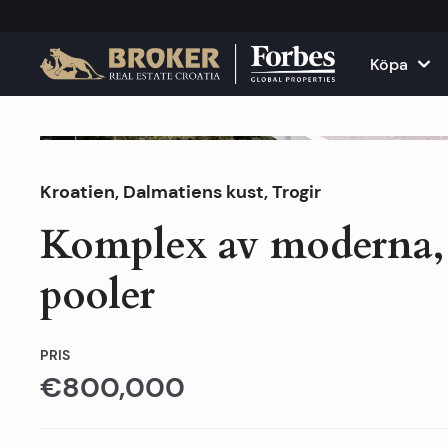
Köpa
Hus och villor
Alla fast
Såld
Kroatien
,
Dalmatiens kust
,
Trogir
Lägenheter
Lägenhete
Komplex av moderna,
Tomter
Hus och v
pooler
Projekt
Kommersie
Alla fastigheter til
Hyr ut di
PRIS
€800,000