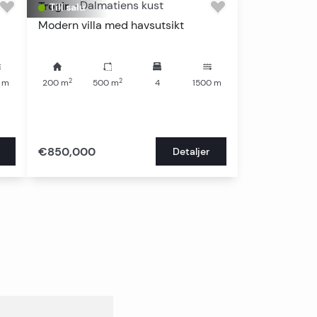
Trogir
-
Dalmatiens kust
Till salu
Modern villa med havsutsikt
2
2
m
200
m
500
m
4
1500
m
€850,000
Detaljer