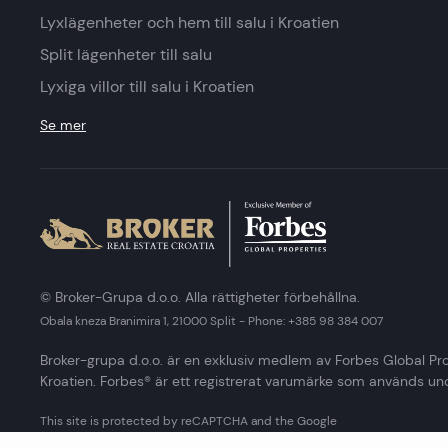
Lyxlägenheter och hem till salu i Kroatien
Split lägenheter till salu
Lyxiga villor till salu i Kroatien
Se mer
© Broker-Grupa d.o.o. Alla rättigheter förbehållna.
Obala kneza Branimira 1, 21000 Split
-
Phone:
+385 98 384 007
Broker-grupa d.o.o. är en exklusiv medlem av Forbes Global Pro
Kroatien. Forbes® är ett registrerat varumärke som används und
This site is protected by reCAPTCHA and the Google
Privacy Policy
and
Terms of Service
apply.