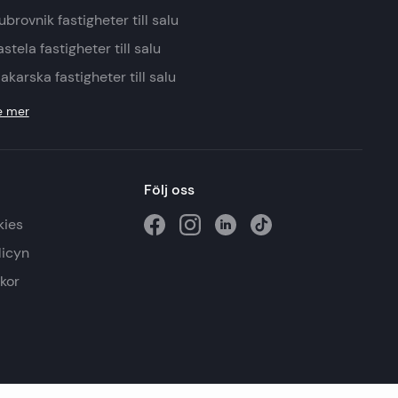
ubrovnik fastigheter till salu
astela fastigheter till salu
akarska fastigheter till salu
e mer
Följ oss
kies
licyn
lkor