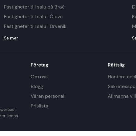
Fastigheter till salu på Brač
D
Fastigheter till salu i Čiovo
K
Fastigheter till salu i Drvenik
M
Se mer
S
Företag
Rättslig
Om oss
Hantera coo
Blogg
Sekretesspo
Våran personal
Allmänna vil
Prislista
perties i
er licens.