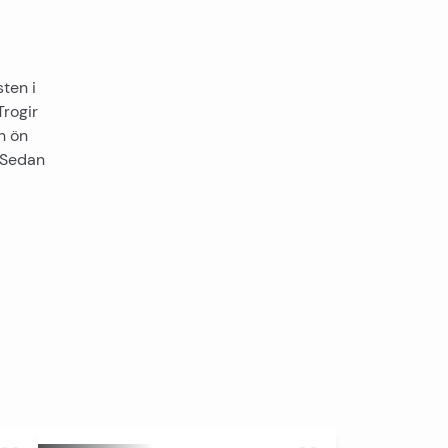
sten i
Trogir
h ön
. Sedan
Visa alla