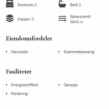
Soverom
:
Bad
:
2
2
Sjøavstand
:
Etasjer
:
3
3800
m
Eiendomsfordeler
Havutsikt
Svømmebasseng
Fasiliteter
Energisertifikat
Garasje
Parkering