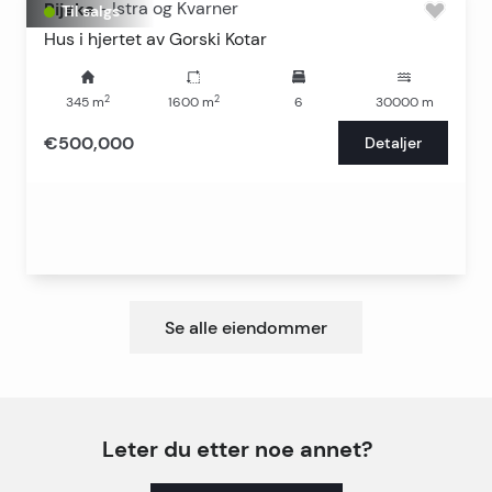
Rijeka
-
Istra og Kvarner
Til salgs
Hus i hjertet av Gorski Kotar
2
2
345
m
1600
m
6
30000
m
€500,000
Detaljer
Se alle eiendommer
Leter du etter noe annet?