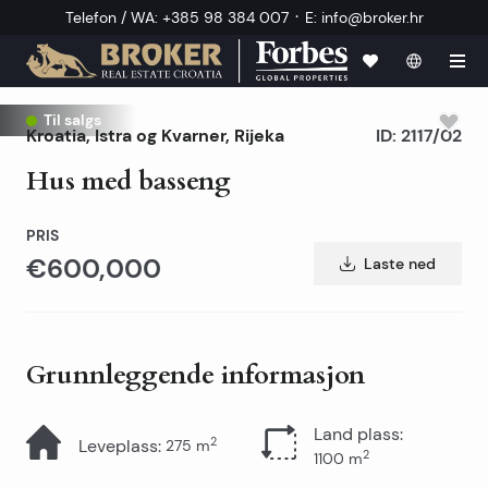
·
Telefon / WA
:
+385 98 384 007
E
:
info@broker.hr
Til salgs
Kroatia
,
Istra og Kvarner
,
Rijeka
ID:
2117/02
Hus med basseng
PRIS
€600,000
Laste ned
Grunnleggende informasjon
Land plass
:
2
Leveplass
:
275
m
2
1100
m