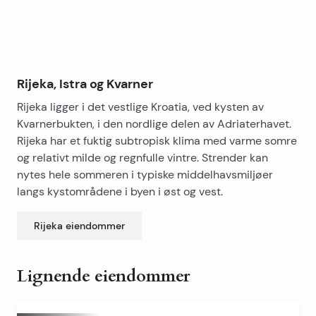
havet, ved siden av galleriet.
Huset varmes opp med fyringsolje, solcellepaneler for
varmtvann, og det er også skorstein for fast brensel.
Hele eiendommen er kvalitetsbygget og dekorert med
stil og mye oppmerksomhet, det representerer en
utmerket investering i form av en familiebolig.
Rijeka, Istra og Kvarner
Rijeka ligger i det vestlige Kroatia, ved kysten av
Kvarnerbukten, i den nordlige delen av Adriaterhavet.
Rijeka har et fuktig subtropisk klima med varme somre
og relativt milde og regnfulle vintre. Strender kan
nytes hele sommeren i typiske middelhavsmiljøer
langs kystområdene i byen i øst og vest.
Rijeka
eiendommer
Lignende eiendommer