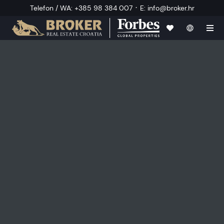
·
Telefon / WA
:
+385 98 384 007
E
:
info@broker.hr