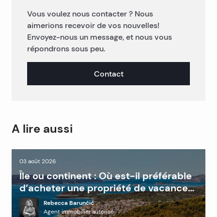
Vous voulez nous contacter ? Nous
aimerions recevoir de vos nouvelles!
Envoyez-nous un message, et nous vous
répondrons sous peu.
Contact
A lire aussi
03 août 2026
Île ou continent : Où est-il préférable
d’acheter une propriété de vacances
en Dalmatie ?
Rebecca Barunčić
Agent immobilier autorisé