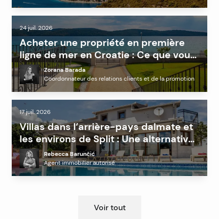
24 juil. 2026
Acheter une propriété en première
ligne de mer en Croatie : Ce que vous
devez savoir avant d’investir
Zorana Barada
Coordonnateur des relations clients et de la promotion
17 juil. 2026
Villas dans l’arrière-pays dalmate et
les environs de Split : Une alternative
rentable à la côte ?
Rebecca Barunčić
Agent immobilier autorisé
Voir tout