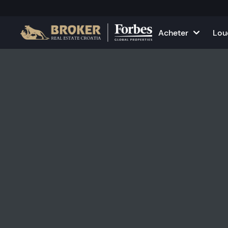
Acheter
Lou
Maisons et villas
Toutes les pro
Aj
Appartements
Appartements
Év
Terrains
Maisons et vil
Projets
Locaux comme
Toutes les propriétés à ven
Louez votre p