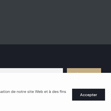
S'abonner
sation de notre site Web et à des fins
Accepter
mmobilier de la côte