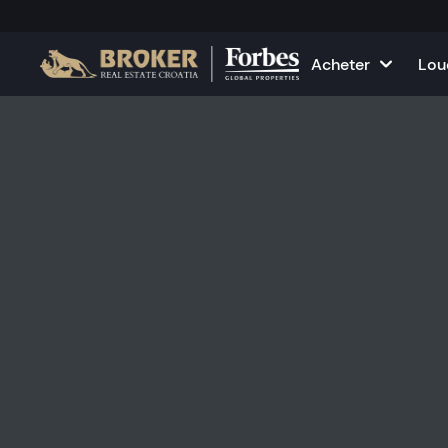
Acheter
Lou
Maisons et villas
Toutes les pro
Aj
Appartements
Appartements
Év
Terrains
Maisons et vil
Projets
Locaux comme
Toutes les propriétés à ven
Louez votre p