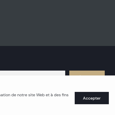
S'abonner
sation de notre site Web et à des fins
Accepter
mmobilier de la côte