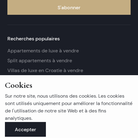
S'abonner
Recherches populaires
Appartements de luxe à vendre
Split appartements à vendre
Villas de luxe en Croatie à vendre
Voir plus
Cookies
Sur notre site, nous utilisons des cookies. Les cookies
Immobilier insulaire
sont utilisés uniquement pour améliorer la fonctionnalité
'Ile Ciovo immobilier à vendre
de l'utilisation de notre site Web et à des fins
analytiques.
'Ile Drvenik immobilier à vendre
'Ile Dugi otok immobilier à vendre
Accepter