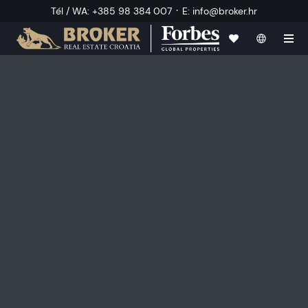
·
Tél / WA
:
+385 98 384 007
E
:
info@broker.hr