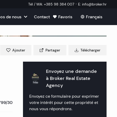
·
Tél / WA
:
+385 98 384 007
E
:
info@broker.hr
os de nous
Contact
Favoris
Français
 nous
 Brac
re en Croatie
e
Ajouter
Partager
Télécharger
 Ciovo
Split
n Croatie
 Drvenik
 Dubrovnik
 Opatija
Envoyez une demande
 Croatie
ollaborateur externe
à
Broker Real Estate
 Hvar
 Šibenik
Rijeka
 Zagreb
Agency
réquemment posées
 Korcula
 Rogoznica
 Crikvenica
Plitvice
Envoyez ce formulaire pour exprimer
799/30
votre intérêt pour cette propriété et
 Murter
 Primosten
 Porec
nous vous répondrons.