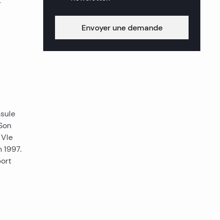
t
Envoyer une demande
nsule
 Son
 VIe
 1997.
port