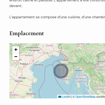
endroit calme et paisible. L’appartement a été constr
devant.
L’appartement se compose d’une cuisine, d’une chambre, 
Emplacement
+
−
Leaflet
|
©
OpenStreetMap
contrib