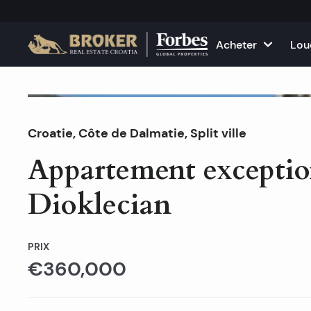
Acheter
Lou
Maisons et villas
Toutes les pro
Aj
Vendu
Croatie
,
Côte de Dalmatie
Appartements
,
Split ville
Appartements
Év
Appartement exception
Terrains
Maisons et vil
Dioklecian
Projets
Locaux comme
Toutes les propriétés à ven
Louez votre p
PRIX
€360,000