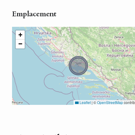
Emplacement
+
−
Leaflet
|
©
OpenStreetMap
contrib