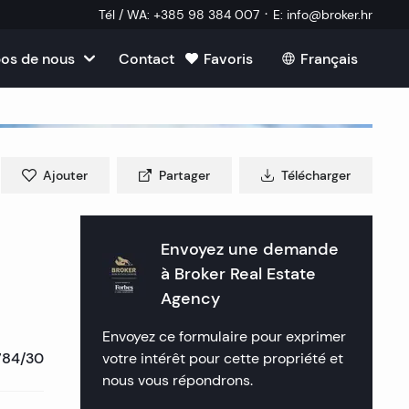
·
Tél / WA
:
+385 98 384 007
E
:
info@broker.hr
os de nous
Contact
Favoris
Français
 nous
 Brac
re en Croatie
e
Ajouter
Partager
Télécharger
 Ciovo
Split
n Croatie
 Drvenik
 Dubrovnik
 Opatija
Envoyez une demande
 Croatie
ollaborateur externe
à
Broker Real Estate
 Hvar
 Šibenik
Rijeka
 Zagreb
Agency
réquemment posées
 Korcula
 Rogoznica
 Crikvenica
Plitvice
Envoyez ce formulaire pour exprimer
784/30
votre intérêt pour cette propriété et
 Murter
 Primosten
 Porec
nous vous répondrons.