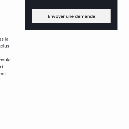
Envoyer une demande
ès la
 plus
insule
rt
 est