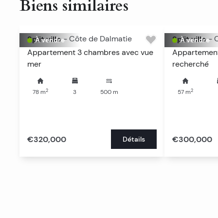
Biens similaires
Split ville
-
Côte de Dalmatie
Split ville
-
À vendre
À vendre
Appartement 3 chambres avec vue
Appartement
mer
recherché
2
2
78
m
3
500
m
57
m
€320,000
€300,000
Détails