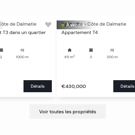
Côte de Dalmatie
Split ville
-
Côte de Dalmatie
À vendre
 T3 dans un quartier
Appartement T4
2
2
1000
m
65
m
3
200
m
€430,000
Détails
Détails
Voir toutes les propriétés