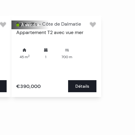
Voir tout
Voir tout
Split ville
-
Côte de Dalmatie
À vendre
Appartement T2 avec vue mer
2
45
m
1
700
m
€390,000
Détails