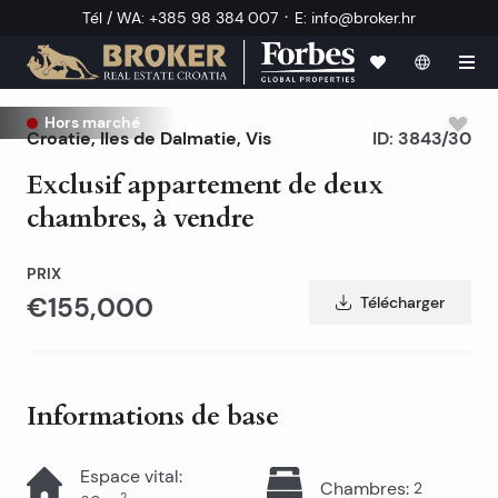
·
Tél / WA
:
+385 98 384 007
E
:
info@broker.hr
Hors marché
Croatie
,
Iles de Dalmatie
,
Vis
ID:
3843/30
Exclusif appartement de deux
chambres, à vendre
PRIX
€155,000
Télécharger
Informations de base
Espace vital
:
Chambres
:
2
2