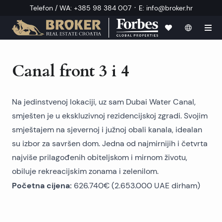
·
Telefon / WA
:
+385 98 384 007
E
:
info@broker.hr
Canal front 3 i 4
Na jedinstvenoj lokaciji, uz sam Dubai Water Canal,
smješten je u ekskluzivnoj rezidencijskoj zgradi. Svojim
smještajem na sjevernoj i južnoj obali kanala, idealan
su izbor za savršen dom. Jedna od najmirnijih i četvrta
najviše prilagođenih obiteljskom i mirnom životu,
obiluje rekreacijskim zonama i zelenilom.
Početna cijena:
626.740€ (2.653.000 UAE dirham)