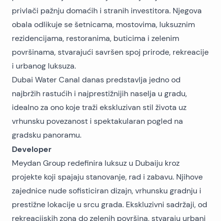
privlači pažnju domaćih i stranih investitora. Njegova
obala odlikuje se šetnicama, mostovima, luksuznim
rezidencijama, restoranima, buticima i zelenim
površinama, stvarajući savršen spoj prirode, rekreacije
i urbanog luksuza.
Dubai Water Canal danas predstavlja jedno od
najbržih rastućih i najprestižnijih naselja u gradu,
idealno za ono koje traži ekskluzivan stil života uz
vrhunsku povezanost i spektakularan pogled na
gradsku panoramu.
Developer
Meydan Group redefinira luksuz u Dubaiju kroz
projekte koji spajaju stanovanje, rad i zabavu. Njihove
zajednice nude sofisticiran dizajn, vrhunsku gradnju i
prestižne lokacije u srcu grada. Ekskluzivni sadržaji, od
rekreacijskih zona do zelenih površina, stvaraju urbani