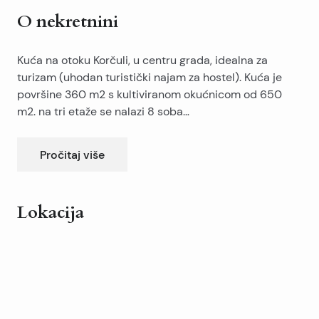
O nekretnini
Kuća na otoku Korčuli, u centru grada, idealna za
turizam (uhodan turistički najam za hostel). Kuća je
površine 360 m2 s kultiviranom okućnicom od 650
m2. na tri etaže se nalazi 8 soba
(dvokrevetnih/trokrevetnih), 6 kupatila, 2 kuhinje i
dnevna boravka, 2 balkona (30 m2) i 2 terase (30m2).
Pročitaj više
kuća je potpuno namještena, sve sobe su
klimatizirane. kuća ima podrum/atomsko sklonište od
35 m2., garažu i parking za 6 automobila. Ispred kuće
Lokacija
je bazen. kuća se nalazi u blizini šetnice i mora.
Leaflet
|
©
OpenStreetMap
contributors
+
−