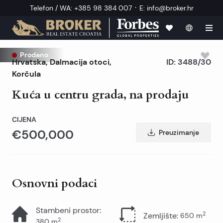
·
Telefon / WA
:
+385 98 384 007
E
:
info@broker.hr
Prodano
Hrvatska
,
Dalmacija otoci
,
ID:
3488/30
Korčula
Kuća u centru grada, na prodaju
CIJENA
€500,000
Preuzimanje
Osnovni podaci
Stambeni prostor
:
2
Zemljište
:
650
m
2
380
m