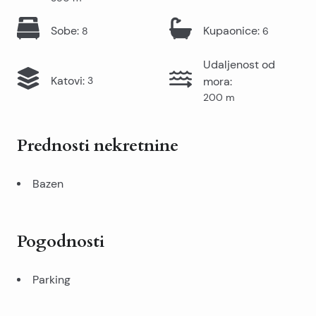
Sobe
:
Kupaonice
:
8
6
Udaljenost od
Katovi
:
3
mora
:
200
m
Prednosti nekretnine
Bazen
Pogodnosti
Parking