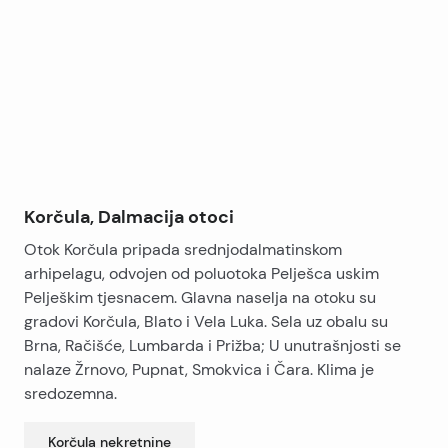
+
−
Prvi kat se sastoji od 3 sobe, loggia, hodnik, kupaona,
ostava, dnevni boravak sa kuhinjom i blagovaonicom,
te natkrivenom i nenatkrivenom terasom.
Drugi kat se sastoji od 2 spavaće sobe, 2 loggie,
hodnik, dnevni boravak sa kuhinjom i blagovaonicom,
te nenatkrivenom terasom.
Korčula, Dalmacija otoci
Otok Korčula pripada srednjodalmatinskom
arhipelagu, odvojen od poluotoka Pelješca uskim
Pelješkim tjesnacem. Glavna naselja na otoku su
gradovi Korčula, Blato i Vela Luka. Sela uz obalu su
Brna, Račišće, Lumbarda i Prižba; U unutrašnjosti se
nalaze Žrnovo, Pupnat, Smokvica i Čara. Klima je
sredozemna.
Korčula
nekretnine