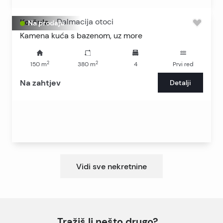
Korčula
-
Dalmacija otoci
Na prodaju
Kamena kuća s bazenom, uz more
2
2
150
m
380
m
4
Prvi red
Na zahtjev
Detalji
Vidi sve nekretnine
Tražiš li nešto drugo?