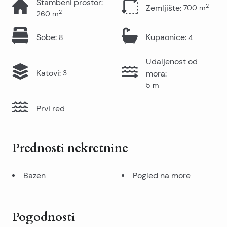
Stambeni prostor
:
2
Zemljište
:
700
m
2
260
m
Sobe
:
Kupaonice
:
8
4
Udaljenost od
Katovi
:
3
mora
:
5
m
Prvi red
Prednosti nekretnine
Bazen
Pogled na more
Pogodnosti