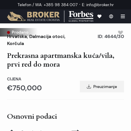
·
Telefon / WA
:
+385 98 384 007
E
:
info@broker.hr
Prodano
Hrvatska
,
Dalmacija otoci
,
ID:
4644/30
Korčula
Prekrasna apartmanska kuća/vila,
prvi red do mora
CIJENA
€750,000
Preuzimanje
Osnovni podaci