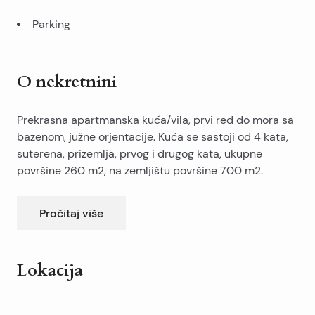
Parking
O nekretnini
Prekrasna apartmanska kuća/vila, prvi red do mora sa
bazenom, južne orjentacije. Kuća se sastoji od 4 kata,
suterena, prizemlja, prvog i drugog kata, ukupne
površine 260 m2, na zemljištu površine 700 m2.
Suteren se sastoji od spremišta.
Pročitaj više
Prizemlje se sastoji od 2 apartmana. Prvi apartman se
sastoji od 2 spavaće sobe, dnevni boravak sa
kuhinjom, kupaonicom te natkrivenom terasom. Drugi
Kuća ima priključke na struju, vodu, kanalizaciju te
Lokacija
apartman se sastoji od 1 spavaće sobe, dnevni
telefon.
boravak sa kuhinjom, kupaonicom, natkrivenom i
Leaflet
|
©
OpenStreetMap
contributors
nenaktirvenom terasom.