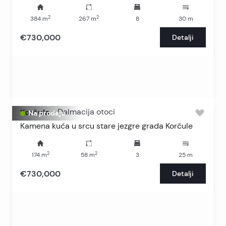
2
2
384
m
267
m
8
30
m
€730,000
Detalji
Korčula
-
Dalmacija otoci
Na prodaju
Kamena kuća u srcu stare jezgre grada Korčule
2
2
174
m
58
m
3
25
m
€730,000
Detalji