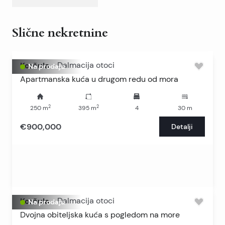
Slične nekretnine
Korčula
-
Dalmacija otoci
Na prodaju
Apartmanska kuća u drugom redu od mora
2
2
250
m
395
m
4
30
m
€900,000
Detalji
Korčula
-
Dalmacija otoci
Na prodaju
Dvojna obiteljska kuća s pogledom na more