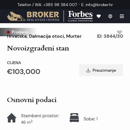
·
Telefon / WA
:
+385 98 384 007
E
:
info@broker.hr
Prodano
Hrvatska
,
Dalmacija otoci
,
Murter
ID:
3844/30
Novoizgrađeni stan
CIJENA
€103,000
Preuzimanje
Osnovni podaci
Stambeni prostor
:
Sobe
:
1
2
46
m