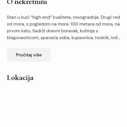
O nekretnini
Stan u kući “high end” kvalitete, novogradnja. Drugi red
od mora, s pogledom na more. 100 metara od mora, na
prvom katu. Sadrži dnevni boravak, kuhinja s
blagovaonicom, spavaća soba, kupaonica, hodnik, lođu
i parking mjesto.
Pročitaj više
Lokacija
Leaflet
|
©
OpenStreetMap
contributors
+
−