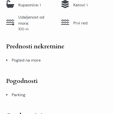
Kupaonice
:
Katovi
:
1
1
Udaljenost od
Prvi red
mora
:
100
m
Prednosti nekretnine
Pogled na more
Pogodnosti
Parking