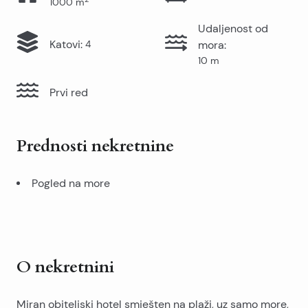
1000
m
Udaljenost od
Katovi
:
4
mora
:
10
m
Prvi red
Prednosti nekretnine
Pogled na more
O nekretnini
Miran obiteljski hotel smješten na plaži, uz samo more,