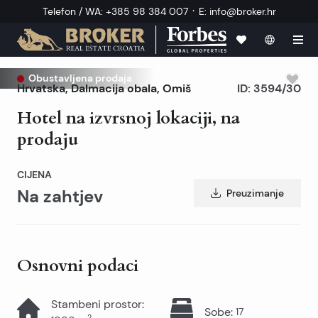
·
Telefon / WA
:
+385 98 384 007
E
:
info@broker.hr
Obustavljena prodaja
Hrvatska
,
Dalmacija obala
,
Omiš
ID:
3594/30
Hotel na izvrsnoj lokaciji, na
prodaju
CIJENA
Na zahtjev
Preuzimanje
Osnovni podaci
Stambeni prostor
:
Sobe
:
17
2