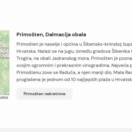
Primošten, Dalmacija obala
Primošten je naselje i općina u Šibensko-kninskoj župan
Hrvatska. Nalazi se na jugu, između gradova Šibenika 
Trogira, na obali Jadranskog mora. Primošten je pozna
svojim ogromnim i prekrasnim vinogradima. Najveća p
Primoštenu zove se Raduča, a njen manji dio, Mala Ra
proglašena je jednom od 10 najljepših plaža u Hrvatsko
Primošten
nekretnine
utors