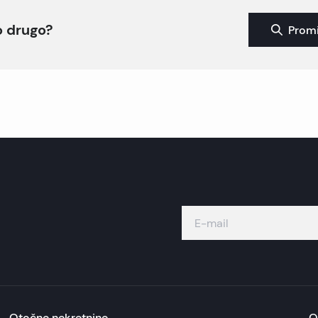
to drugo?
Promi
Otočne nekretnine
O