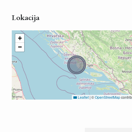
Lokacija
+
−
Leaflet
|
©
OpenStreetMap
contrib