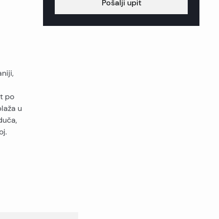
Pošalji upit
iji,
i
t po
laža u
duča,
j.