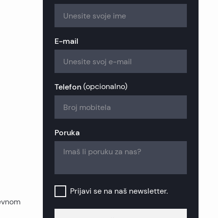
zije
ekretnine
ekretnine
kretnine
nekretnine
 nekretnine
nekretnine
E-mail
retnine
a nekretnine
ekretnine
retnine
nekretnine
k nekretnine
Telefon
(
opcionalno
)
nekretnine
šinj nekretnine
Poruka
b nekretnine
Prijavi se na naš newsletter.
ševnom