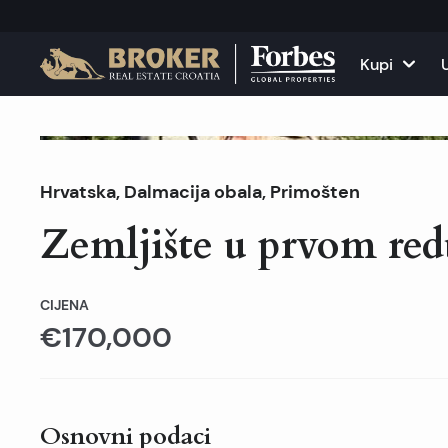
Kupi
Kuće i vile
Sve nekr
Prodano
Hrvatska
,
Dalmacija obala
,
Primošten
Apartmani
Apartma
Zemljište u prvom red
Zemljišta
Kuće i v
Projekti
Poslovni
CIJENA
€170,000
Sve nekretnine na pr
Iznajmit
Osnovni podaci