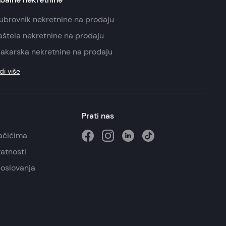
ubrovnik nekretnine na prodaju
aštela nekretnine na prodaju
akarska nekretnine na prodaju
di više
Prati nas
lačićima
vatnosti
poslovanja