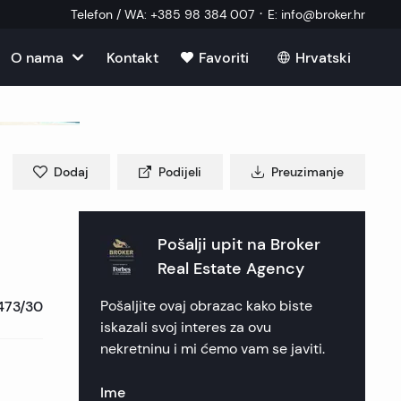
·
Telefon / WA
:
+385 98 384 007
E
:
info@broker.hr
O nama
Kontakt
Favoriti
Hrvatski
u u Hrvatskoj
ma
kretnine
u u Hrvatskoj
im
Dodaj
Podijeli
Preuzimanje
ekretnine
ekretnine
u u Hrvatskoj
 nekretnine
ik nekretnine
 nekretnine
Pošalji upit na
Broker
u u Hrvatskoj
ni vanjski suradnik
Real Estate Agency
kretnine
 nekretnine
nekretnine
nekretnine
473/30
Pošaljite ovaj obrazac kako biste
 postavljana pitanja
 nekretnine
ca nekretnine
ica nekretnine
e nekretnine
iskazali svoj interes za ovu
nekretninu i mi ćemo vam se javiti.
eri
nekretnine
en nekretnine
ekretnine
Ime