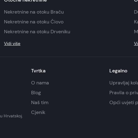
Nekretnine na otoku Braču
D
Nekretnine na otoku Čiovo
K
Nekretnine na otoku Drveniku
M
Vidi više
Vi
Tvrtka
Legalno
O nama
Upravljaj ko
Blog
Pravila o pri
Naš tim
Opći uvjeti 
Cjenik
u Hrvatskoj.