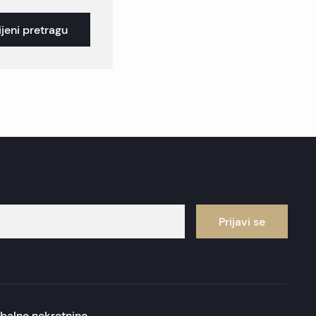
jeni pretragu
Prijavi se
balne nekretnine