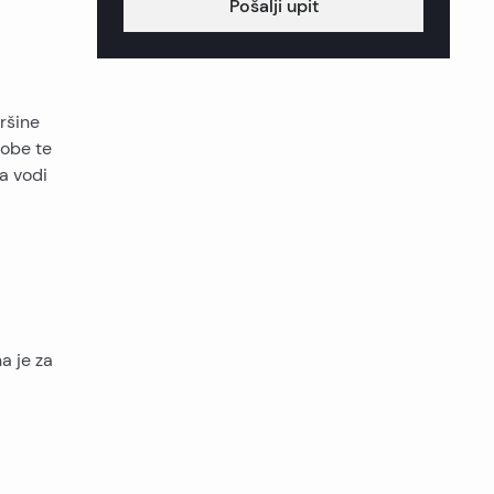
Pošalji upit
vršine
sobe te
ja vodi
a je za