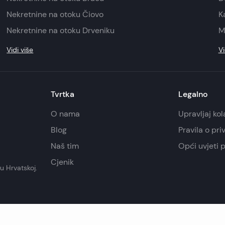
Nekretnine na otoku Čiovo
K
Nekretnine na otoku Drveniku
M
Vidi više
Vi
Tvrtka
Legalno
O nama
Upravljaj ko
Blog
Pravila o pri
Naš tim
Opći uvjeti 
Cjenik
u Hrvatskoj.