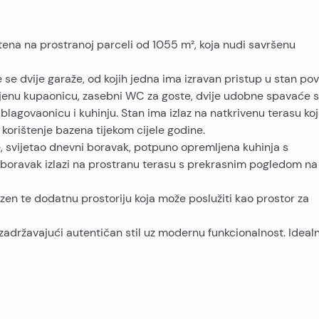
na na prostranoj parceli od 1055 m², koja nudi savršenu
e se dvije garaže, od kojih jedna ima izravan pristup u stan po
ljenu kupaonicu, zasebni WC za goste, dvije udobne spavaće 
blagovaonicu i kuhinju. Stan ima izlaz na natkrivenu terasu ko
orištenje bazena tijekom cijele godine.
e, svijetao dnevni boravak, potpuno opremljena kuhinja s
boravak izlazi na prostranu terasu s prekrasnim pogledom na
azen te dodatnu prostoriju koja može poslužiti kao prostor za
, zadržavajući autentičan stil uz modernu funkcionalnost. Idealn