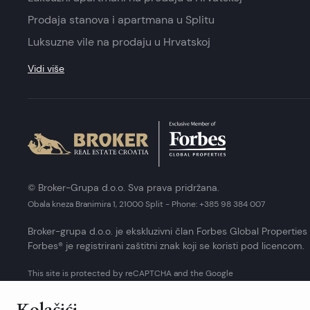
Prodaja stanova i apartmana u Splitu
Luksuzne vile na prodaju u Hrvatskoj
Vidi više
© Broker-Grupa d.o.o. Sva prava pridržana.
Obala kneza Branimira 1, 21000 Split
-
Phone:
+385 98 384 007
Broker-grupa d.o.o. je ekskluzivni član Forbes Global Properties 
Forbes® je registrirani zaštitni znak koji se koristi pod licencom.
This site is protected by reCAPTCHA and the Google
Privacy Policy
and
Terms of Service
apply.
Kolačići