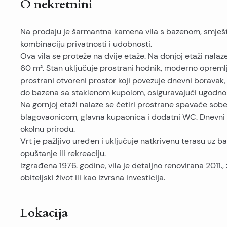
O nekretnini
Na prodaju je šarmantna kamena vila s bazenom, smješte
kombinaciju privatnosti i udobnosti.
Ova vila se proteže na dvije etaže. Na donjoj etaži nalaz
60 m². Stan uključuje prostrani hodnik, moderno oprem
prostrani otvoreni prostor koji povezuje dnevni boravak, 
do bazena sa staklenom kupolom, osiguravajući ugodno k
Na gornjoj etaži nalaze se četiri prostrane spavaće sob
blagovaonicom, glavna kupaonica i dodatni WC. Dnevni 
okolnu prirodu.
Vrt je pažljivo uređen i uključuje natkrivenu terasu uz b
opuštanje ili rekreaciju.
Izgrađena 1976. godine, vila je detaljno renovirana 2011.
obiteljski život ili kao izvrsna investicija.
Lokacija