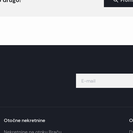
Promi
Otočne nekretnine
O
Nekretnine na otoku Braču
D