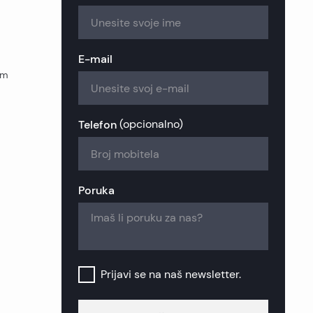
zije
ekretnine
ekretnine
kretnine
nekretnine
 nekretnine
nekretnine
E-mail
m
retnine
a nekretnine
ekretnine
retnine
nekretnine
k nekretnine
Telefon
(
opcionalno
)
nekretnine
šinj nekretnine
Poruka
b nekretnine
Prijavi se na naš newsletter.