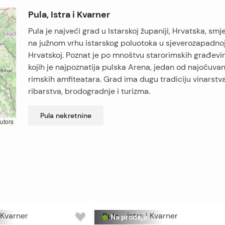
Pula, Istra i Kvarner
Pula je najveći grad u Istarskoj županiji, Hrvatska, smj
na južnom vrhu istarskog poluotoka u sjeverozapadno
Hrvatskoj. Poznat je po mnoštvu starorimskih građevi
kojih je najpoznatija pulska Arena, jedan od najočuvan
rimskih amfiteatara. Grad ima dugu tradiciju vinarstva
ribarstva, brodogradnje i turizma.
Pula
nekretnine
utors
i Kvarner
Pula
-
Istra i Kvarner
Na prodaju