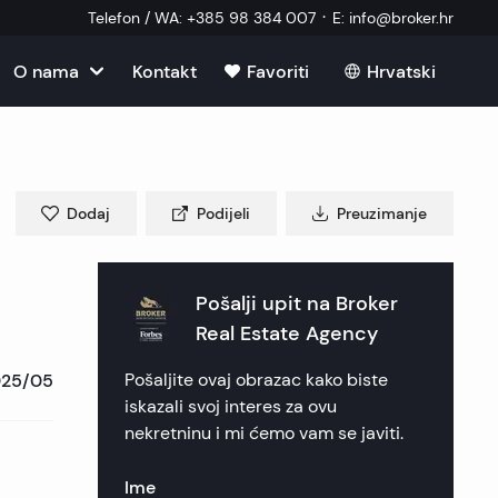
·
Telefon / WA
:
+385 98 384 007
E
:
info@broker.hr
O nama
Kontakt
Favoriti
Hrvatski
Vidi sve
u u Hrvatskoj
ma
kretnine
u u Hrvatskoj
im
Dodaj
Podijeli
Preuzimanje
ekretnine
ekretnine
u u Hrvatskoj
 nekretnine
ik nekretnine
 nekretnine
Pošalji upit na
Broker
u u Hrvatskoj
ni vanjski suradnik
Real Estate Agency
kretnine
 nekretnine
nekretnine
nekretnine
025/05
Pošaljite ovaj obrazac kako biste
 postavljana pitanja
 nekretnine
ca nekretnine
ica nekretnine
e nekretnine
iskazali svoj interes za ovu
nekretninu i mi ćemo vam se javiti.
eri
nekretnine
en nekretnine
ekretnine
Ime