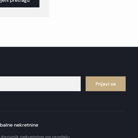
jeni pretragu
Prijavi se
balne nekretnine
ubrovnik nekretnine na prodaju