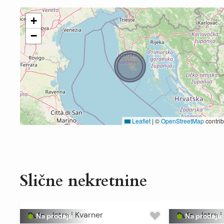
+
−
Leaflet
|
©
OpenStreetMap
contrib
Slične nekretnine
Pula
-
Istra i Kvarner
Pula
-
Istra 
Na prodaju
Na prodaju