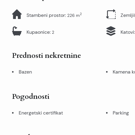
2
Stambeni prostor
:
Zemlji
226
m
Kupaonice
:
Katovi
:
2
Prednosti nekretnine
Bazen
Kamena k
Pogodnosti
Energetski certifikat
Parking