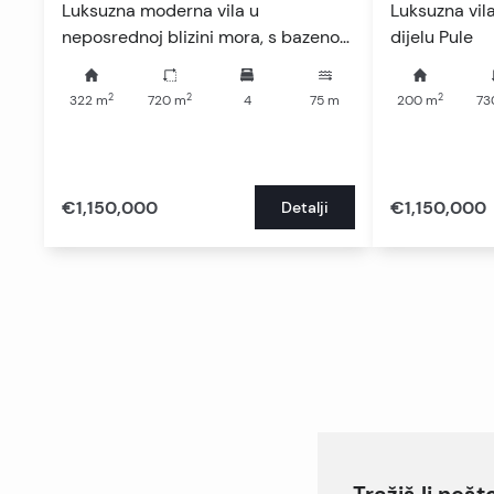
Luksuzna moderna vila u
Luksuzna vi
neposrednoj blizini mora, s bazenom
dijelu Pule
i krovnom terasom
2
2
2
322
m
720
m
4
75
m
200
m
73
€1,150,000
€1,150,000
Detalji
Tražiš li neš