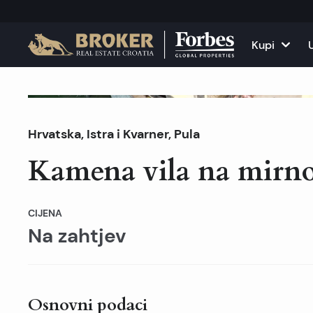
Kupi
Kuće i vile
Sve nekr
Obustavljena prodaja
Hrvatska
,
Istra i Kvarner
,
Pula
Apartmani
Apartma
Kamena vila na mirnoj
Zemljišta
Kuće i v
Projekti
Poslovni
CIJENA
Na zahtjev
Sve nekretnine na pr
Iznajmit
Osnovni podaci