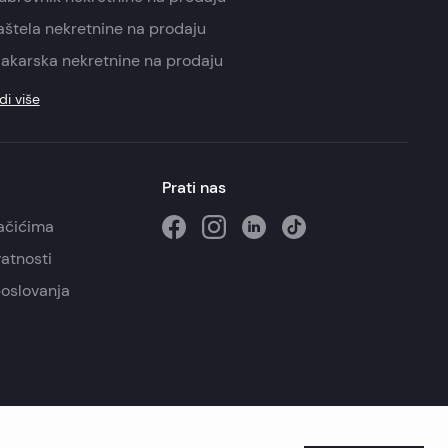
aštela nekretnine na prodaju
akarska nekretnine na prodaju
di više
Prati nas
lačićima
vatnosti
poslovanja