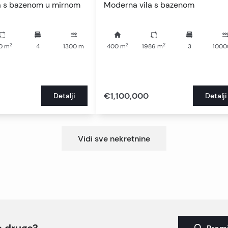
la s bazenom u mirnom
Moderna vila s bazenom
2
2
2
0
m
4
1300
m
400
m
1986
m
3
1000
€1,100,000
Detalji
Detalji
Vidi sve nekretnine
to drugo?