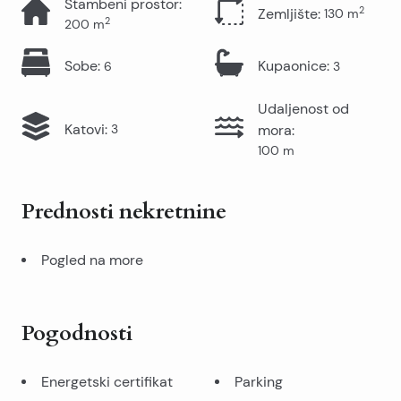
Stambeni prostor
:
2
Zemljište
:
130
m
2
200
m
Sobe
:
Kupaonice
:
6
3
Udaljenost od
Katovi
:
3
mora
:
100
m
Prednosti nekretnine
Pogled na more
Pogodnosti
Energetski certifikat
Parking