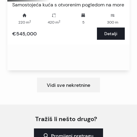
Samostojeća kuća s otvorenim pogledom na more
2
2
220
m
420
m
5
300
m
€545,000
Detalji
Vidi sve nekretnine
Tražiš li nešto drugo?
Promijeni pretragu