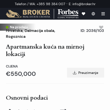
·
Telefon / WA
:
+385 98 384 007
E
:
info@broker.hr
Na prodaju
Hrvatska
,
Dalmacija obala
,
ID:
2036/103
Rogoznica
Apartmanska kuća na mirnoj
lokaciji
CIJENA
€550,000
Preuzimanje
Osnovni podaci