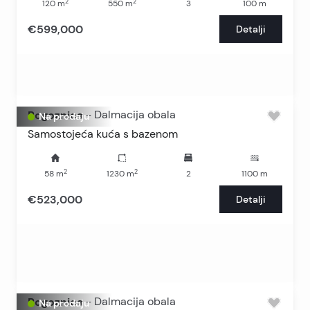
2
2
120
m
550
m
3
100
m
€599,000
Detalji
Rogoznica
-
Dalmacija obala
Na prodaju
Samostojeća kuća s bazenom
2
2
58
m
1230
m
2
1100
m
€523,000
Detalji
Rogoznica
-
Dalmacija obala
Na prodaju