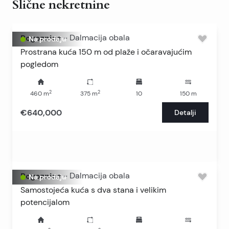
Slične nekretnine
Rogoznica
-
Dalmacija obala
Na prodaju
Prostrana kuća 150 m od plaže i očaravajućim
pogledom
2
2
460
m
375
m
10
150
m
€640,000
Detalji
Rogoznica
-
Dalmacija obala
Na prodaju
Samostojeća kuća s dva stana i velikim
potencijalom