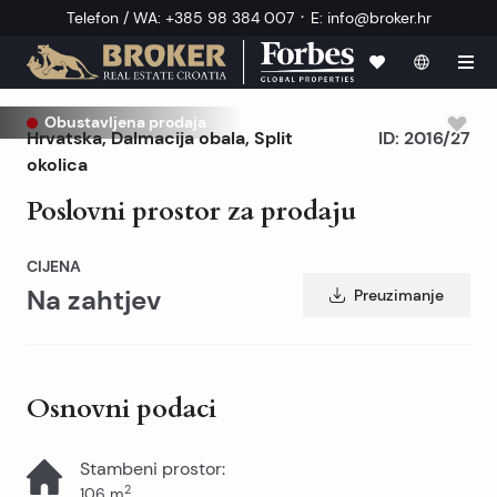
·
Telefon / WA
:
+385 98 384 007
E
:
info@broker.hr
Obustavljena prodaja
Hrvatska
,
Dalmacija obala
,
Split
ID:
2016/27
okolica
Poslovni prostor za prodaju
CIJENA
Na zahtjev
Preuzimanje
Osnovni podaci
Stambeni prostor
:
2
106
m