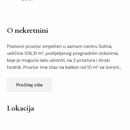
O nekretnini
Poslovni prostor smješten u samom centru Solina,
veličine 106,31 m², podijeljenog pregradnim zidovima,
koje je moguće lako ukloniti, na 2 prostora i široki
hodnik. Prostor ima izlaz na balkon od 10 m² sa izvrsnim
pogledom na zelenu površinu. Premda postoji
mogućnost izgradnje unutarnjeg sanitarnog čvora,
Pročitaj više
trenutno se koriste 2 vanjska sanitarna čvora čije
pravo korištenja imaju još 4 firme u susjednim
prostorima. Svi komunalni priključci su uredni i
Lokacija
komunalije su u potpunosti plaćene. Prostor je još roh-
bau jer podovi i strop trebaju završne radove. Na
Leaflet
|
©
OpenStreetMap
contributors
razvodnoj ploči postoji priključak s još jednim malim
+
prostorom od 7 m², pa bi trebalo napraviti razdvajanje