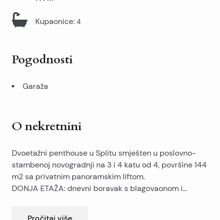
Kupaonice
:
4
Pogodnosti
Garaža
O nekretnini
Dvoetažni penthouse u Splitu smješten u poslovno-
stambenoj novogradnji na 3 i 4 katu od 4, površine 144
m2 sa privatnim panoramskim liftom.
DONJA ETAŽA: dnevni boravak s blagovaonom i
kuhinjom, sanitarni čvor.
Penthouse je u visokom roh-bau, opremljen i izrađen
GORNJA ETAŽA: 3 spavaće sobe (svaka ima svoje
sa vrhunskim materijalima.
Pročitaj više