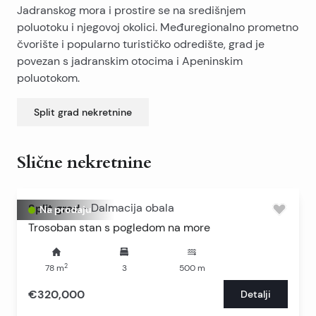
Jadranskog mora i prostire se na središnjem
poluotoku i njegovoj okolici. Međuregionalno prometno
čvorište i popularno turističko odredište, grad je
povezan s jadranskim otocima i Apeninskim
poluotokom.
Split grad
nekretnine
Slične nekretnine
Split grad
-
Dalmacija obala
Na prodaju
Trosoban stan s pogledom na more
2
78
m
3
500
m
€320,000
Detalji