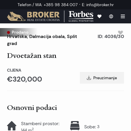
·
Telefon / WA
:
+385 98 384 007
E
:
info@broker.hr
Prodano
Hrvatska
,
Dalmacija obala
,
Split
ID:
4036/30
grad
Dvoetažan stan
CIJENA
€320,000
Preuzimanje
Osnovni podaci
Stambeni prostor
:
Sobe
:
3
2
144
m