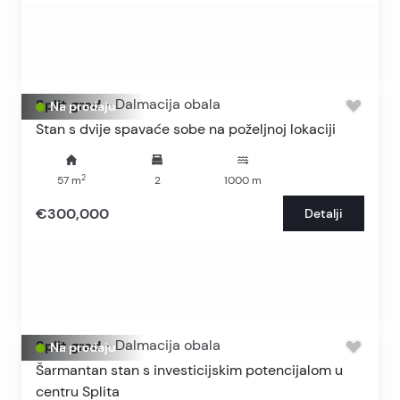
Split grad
-
Dalmacija obala
Na prodaju
Stan s dvije spavaće sobe na poželjnoj lokaciji
2
57
m
2
1000
m
€300,000
Detalji
Split grad
-
Dalmacija obala
Na prodaju
Šarmantan stan s investicijskim potencijalom u
centru Splita