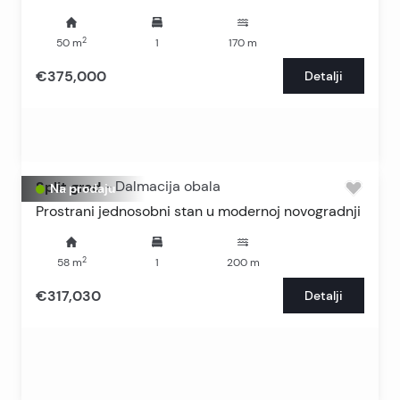
2
50
m
1
170
m
€375,000
Detalji
Split grad
-
Dalmacija obala
Na prodaju
Prostrani jednosobni stan u modernoj novogradnji
2
58
m
1
200
m
€317,030
Detalji