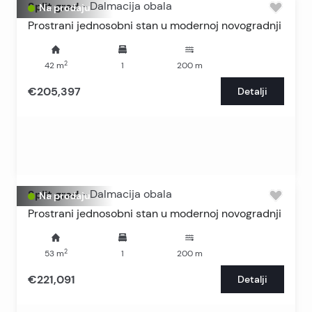
Split grad
-
Dalmacija obala
Na prodaju
Prostrani jednosobni stan u modernoj novogradnji
2
42
m
1
200
m
€205,397
Detalji
Split grad
-
Dalmacija obala
Na prodaju
Prostrani jednosobni stan u modernoj novogradnji
2
53
m
1
200
m
€221,091
Detalji