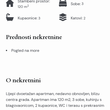
Stambeni prostor
:
Sobe
:
3
2
120
m
Kupaonice
:
Katovi
:
3
2
Prednosti nekretnine
Pogled na more
O nekretnini
Lijepi dvoetažan apartman, nedavno obnovljen, blizu
centra grada. Apartman ima 120 m2, 3 sobe, kuhinju s
blagovaonicom, 2 kupaonice, WC i terasu s prekrasnim