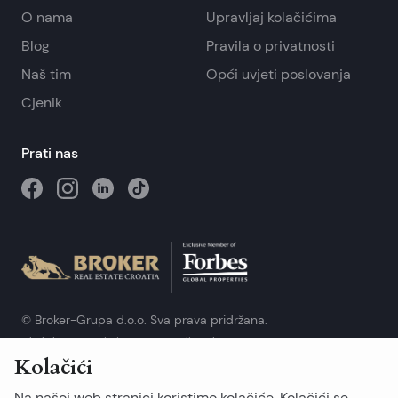
O nama
Upravljaj kolačićima
Blog
Pravila o privatnosti
Naš tim
Opći uvjeti poslovanja
Cjenik
Prati nas
© Broker-Grupa d.o.o. Sva prava pridržana.
Obala kneza Branimira 1, 21000 Split
-
Phone:
+385 98 384 007
Kolačići
Broker-grupa d.o.o. je ekskluzivni član Forbes Global
Properties u Hrvatskoj. Forbes® je registrirani zaštitni znak koji
Na našoj web stranici koristimo kolačiće. Kolačići se