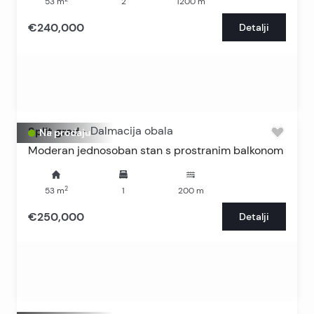
53
m
2
1200
m
€240,000
Detalji
Split grad
-
Dalmacija obala
Na prodaju
Moderan jednosoban stan s prostranim balkonom
2
53
m
1
200
m
€250,000
Detalji