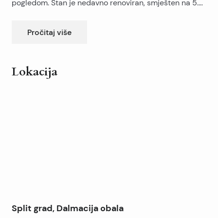
pogledom. Stan je nedavno renoviran, smješten na 5.
katu stambene zgrade. Ima centralno i podno grijanje.
Pročitaj više
Zgrada nema lift.
Lokacija
Leaflet
|
©
OpenStreetMap
contributors
+
−
Split grad, Dalmacija obala