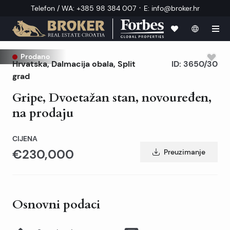
·
Telefon / WA
:
+385 98 384 007
E
:
info@broker.hr
Prodano
Hrvatska
,
Dalmacija obala
,
Split
ID:
3650/30
grad
Gripe, Dvoetažan stan, novouređen,
na prodaju
CIJENA
€230,000
Preuzimanje
Osnovni podaci