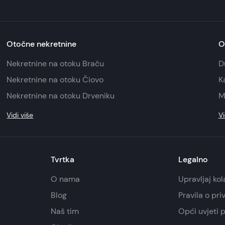
Otočne nekretnine
O
Nekretnine na otoku Braču
D
Nekretnine na otoku Čiovo
K
Nekretnine na otoku Drveniku
M
Vidi više
Vi
Tvrtka
Legalno
O nama
Upravljaj ko
Blog
Pravila o pri
Naš tim
Opći uvjeti 