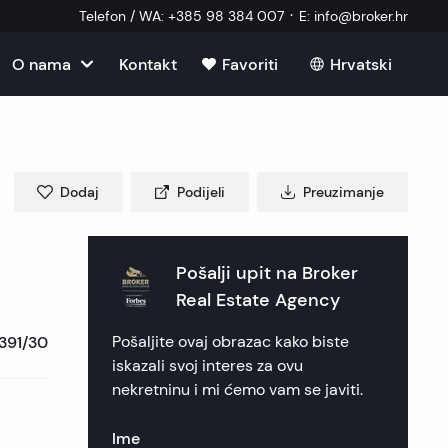
·
Telefon / WA
:
+385 98 384 007
E
:
info@broker.hr
O nama
Kontakt
Favoriti
Hrvatski
u u Hrvatskoj
ma
kretnine
u u Hrvatskoj
im
Dodaj
Podijeli
Preuzimanje
ekretnine
ekretnine
u u Hrvatskoj
 nekretnine
ik nekretnine
 nekretnine
Pošalji upit na
Broker
u u Hrvatskoj
ni vanjski suradnik
Real Estate Agency
kretnine
 nekretnine
nekretnine
nekretnine
391/30
Pošaljite ovaj obrazac kako biste
 postavljana pitanja
 nekretnine
ca nekretnine
ica nekretnine
e nekretnine
iskazali svoj interes za ovu
nekretninu i mi ćemo vam se javiti.
eri
nekretnine
en nekretnine
ekretnine
Ime