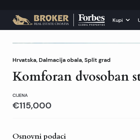
Kupi
Kuće i vile
Sve nekr
Prodano
Hrvatska
,
Dalmacija obala
,
Split grad
Apartmani
Apartma
Komforan dvosoban s
Zemljišta
Kuće i v
Projekti
Poslovni
CIJENA
€115,000
Sve nekretnine na pr
Iznajmit
Osnovni podaci