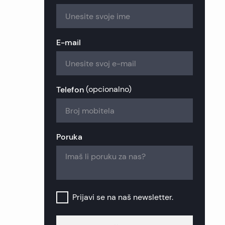
zije
ekretnine
ekretnine
kretnine
nekretnine
 nekretnine
nekretnine
E-mail
retnine
a nekretnine
ekretnine
retnine
nekretnine
k nekretnine
Telefon
(
opcionalno
)
nekretnine
šinj nekretnine
Poruka
b nekretnine
Prijavi se na naš newsletter.