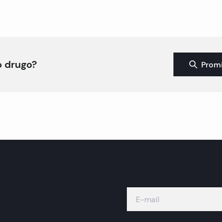
to drugo?
Promi