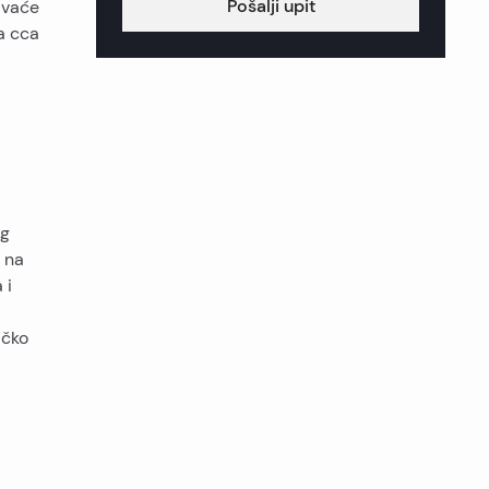
Pošalji upit
avaće
a cca
og
d na
 i
ičko