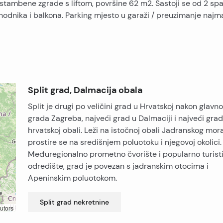
 stambene zgrade s liftom, površine 62 m2. Sastoji se od 2 sp
 hodnika i balkona. Parking mjesto u garaži / preuzimanje najm
Split grad, Dalmacija obala
Split je drugi po veličini grad u Hrvatskoj nakon glavn
grada Zagreba, najveći grad u Dalmaciji i najveći gra
hrvatskoj obali. Leži na istočnoj obali Jadranskog mora
prostire se na središnjem poluotoku i njegovoj okolici.
Međuregionalno prometno čvorište i popularno turist
odredište, grad je povezan s jadranskim otocima i
Apeninskim poluotokom.
Split grad
nekretnine
utors