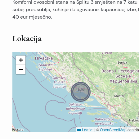
Komforni dvosobni stana na Splitu 3 smješten na 7 katu
sobe, predsoblja, kuhinje i blagovaone, kupaonice, izbe,
40 eur mjesečno.
Lokacija
+
−
Leaflet
|
©
OpenStreetMap
contrib