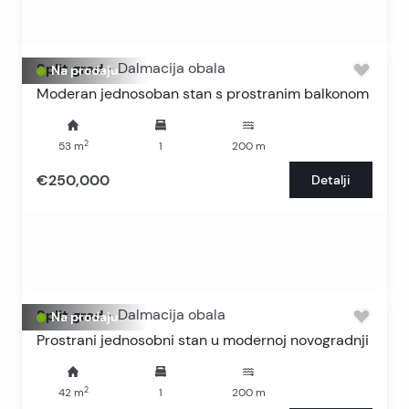
Split grad
-
Dalmacija obala
Na prodaju
Moderan jednosoban stan s prostranim balkonom
2
53
m
1
200
m
€250,000
Detalji
Split grad
-
Dalmacija obala
Na prodaju
Prostrani jednosobni stan u modernoj novogradnji
2
42
m
1
200
m