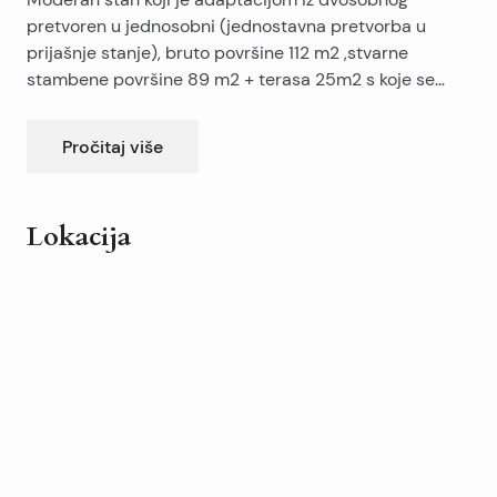
pretvoren u jednosobni (jednostavna pretvorba u
prijašnje stanje), bruto površine 112 m2 ,stvarne
stambene površine 89 m2 + terasa 25m2 s koje se
pruža otvoren pogled na more (jug). Sastoji se od 1
spavaće sobe garderobom, prostranog dnevnog
Pročitaj više
boravka s kuhinjom i blagovaonicom, hodnika s
ugradbenim ormarima, jednog kupatila i sanitarnog
čvora. Kompletno kvalitetno namješten i opremljen.
Lokacija
Stanu pripadaju i dva parkirna mjesta u garaži – 15
Leaflet
|
©
OpenStreetMap
contributors
000 eura / svako
+
−