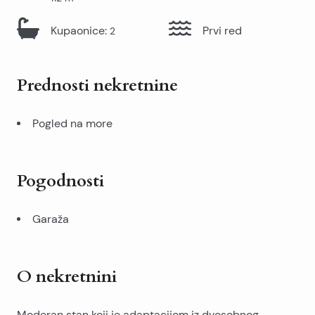
Kupaonice
:
Prvi red
2
Prednosti nekretnine
Pogled na more
Pogodnosti
Garaža
O nekretnini
Moderan stan koji je adaptacijom iz dvosobnog