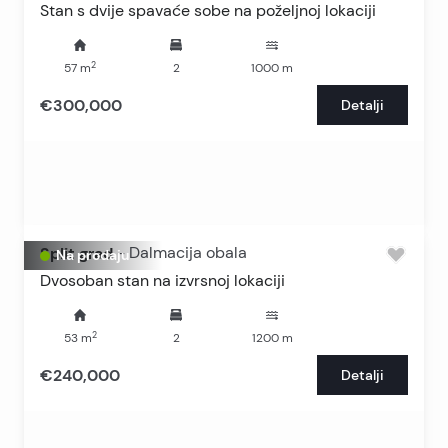
Stan s dvije spavaće sobe na poželjnoj lokaciji
2
57
m
2
1000
m
€300,000
Detalji
Split grad
-
Dalmacija obala
Na prodaju
Dvosoban stan na izvrsnoj lokaciji
2
53
m
2
1200
m
€240,000
Detalji