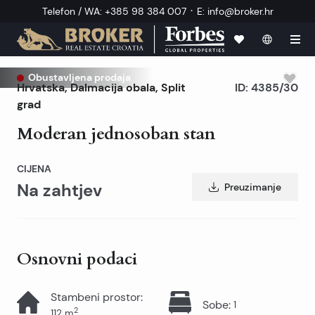
·
Telefon / WA
:
+385 98 384 007
E
:
info@broker.hr
Obustavljena prodaja
Hrvatska
,
Dalmacija obala
,
Split
ID:
4385/30
grad
Moderan jednosoban stan
CIJENA
Na zahtjev
Preuzimanje
Osnovni podaci
Stambeni prostor
:
Sobe
:
1
2
112
m