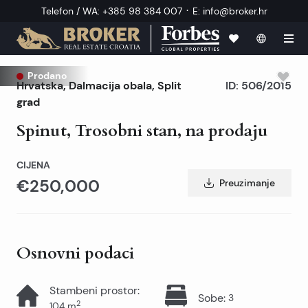
·
Telefon / WA
:
+385 98 384 007
E
:
info@broker.hr
Prodano
Hrvatska
,
Dalmacija obala
,
Split
ID:
506/2015
grad
Spinut, Trosobni stan, na prodaju
CIJENA
€250,000
Preuzimanje
Osnovni podaci
Stambeni prostor
:
Sobe
:
3
2
104
m