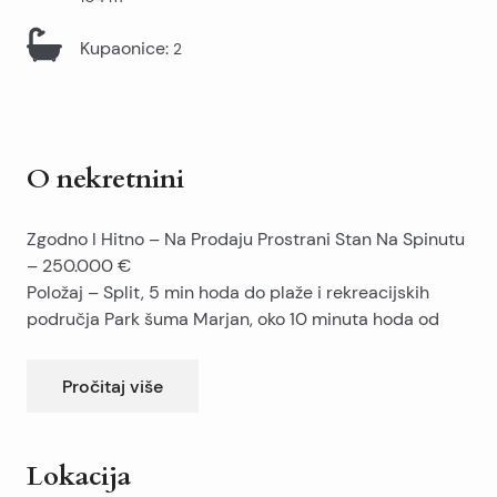
Kupaonice
:
2
O nekretnini
Zgodno I Hitno – Na Prodaju Prostrani Stan Na Spinutu
– 250.000 €
Položaj – Split, 5 min hoda do plaže i rekreacijskih
područja Park šuma Marjan, oko 10 minuta hoda od
centra (Dioklecijanova palača); 5 minuta pješice ili
automobilom do 3 marine (ACI marina i 2 morske
Pročitaj više
sportske udruge). Površina 104 m2, na 1. katu,
orijentacija: istočno, južno i zapadno, mirnija strana
zgrade. Sobe: hodnik, kuhinja, blagovaonica, dnevni
Lokacija
boravak, 3 spavaće sobe, 3 balkona (sve sobe osim