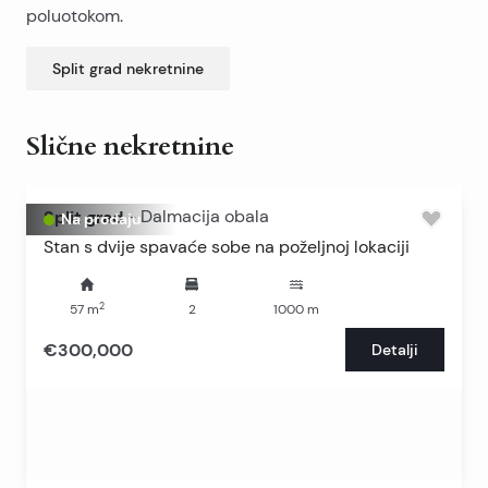
poluotokom.
Split grad
nekretnine
Slične nekretnine
Split grad
-
Dalmacija obala
Na prodaju
Stan s dvije spavaće sobe na poželjnoj lokaciji
2
57
m
2
1000
m
€300,000
Detalji