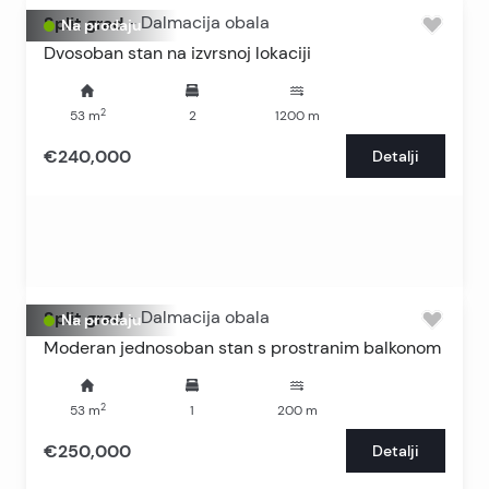
Split grad
-
Dalmacija obala
Na prodaju
Dvosoban stan na izvrsnoj lokaciji
2
53
m
2
1200
m
€240,000
Detalji
Split grad
-
Dalmacija obala
Na prodaju
Moderan jednosoban stan s prostranim balkonom
2
53
m
1
200
m
€250,000
Detalji