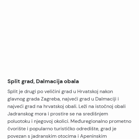
kupaonice i wc-a), kupaonica s velikim prozorom,
Leaflet
|
©
OpenStreetMap
contributors
odvojeni mali WC, oklopna ulazna vrata. Ostali
+
sadržaji: centralno grijanje, struja, zrak, oklopna vrata,
−
u blizini trgovina, škola, klinika, autobusnih stanica;
Ova nekretnina može se podijeliti na dvije manje, stan
je u vrlo dobrom stanju (održavan). Energetski
certifikat C.
Split grad, Dalmacija obala
Split je drugi po veličini grad u Hrvatskoj nakon
glavnog grada Zagreba, najveći grad u Dalmaciji i
najveći grad na hrvatskoj obali. Leži na istočnoj obali
Jadranskog mora i prostire se na središnjem
poluotoku i njegovoj okolici. Međuregionalno prometno
čvorište i popularno turističko odredište, grad je
povezan s jadranskim otocima i Apeninskim