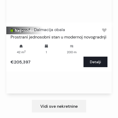
Split grad
-
Dalmacija obala
Na prodaju
Prostrani jednosobni stan u modernoj novogradnji
2
42
m
1
200
m
€205,397
Detalji
Vidi sve nekretnine