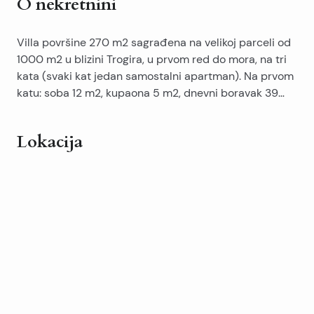
O nekretnini
Villa površine 270 m2 sagrađena na velikoj parceli od
1000 m2 u blizini Trogira, u prvom red do mora, na tri
kata (svaki kat jedan samostalni apartman). Na prvom
katu: soba 12 m2, kupaona 5 m2, dnevni boravak 39
m2, terasa 40 m2. Stepenice vode u spavaću sobu 20
m2 s garderobom 12 m2 i kupaonom 8 m2. Na drugom
Lokacija
katu: soba 17 m2, soba 10 m2, kupaona 8 m2, dnevni
boravak s kuhinjom 18 m2, terasa 10 m2. Na trećem
katu: spavaća soba 13 m2, garderoba 6 m2, kupaona 9
m2, dnevni boravak 11 m2 i kuhinja 10 m2, terasa 24 m2
sa pogledom na more. U pomoćnoj zgradi: sauna,
praonica i ostava 9 m2, te na kaskadnom krovu je
garaža 24 m2. Bazen je površine 40 m2 sa grijanjem i
spremištem, intimna plaža sa vezom za brod odmah
ispred dvorišta.