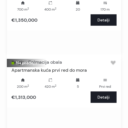
2
2
700
m
400
m
20
170
m
€1,350,000
Detalji
Trogir
-
Dalmacija obala
Na prodaju
Apartmanska kuća prvi red do mora
2
2
200
m
420
m
5
Prvi red
€1,313,000
Detalji