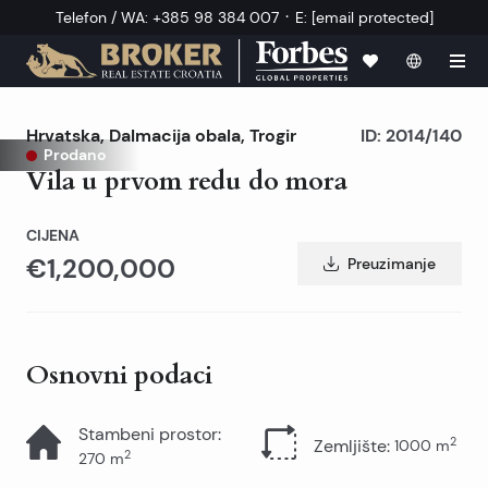
·
Telefon / WA
:
+385 98 384 007
E
:
[email protected]
Hrvatska
,
Dalmacija obala
,
Trogir
ID:
2014/140
Prodano
Vila u prvom redu do mora
CIJENA
€1,200,000
Preuzimanje
Osnovni podaci
Stambeni prostor
:
2
Zemljište
:
1000
m
2
270
m