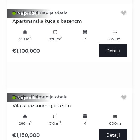
Trogir
-
Dalmacija obala
Na prodaju
Apartmanska kuća s bazenom
2
2
291
m
826
m
7
850
m
€1,100,000
Detalji
Trogir
-
Dalmacija obala
Na prodaju
Vila s bazenom i garažom
2
2
286
m
510
m
4
600
m
€1,150,000
Detalji