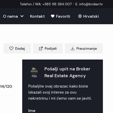
·
Telefon / WA
:
+385 98 384 007
E
:
info@broker.hr
O nama
Kontakt
Favoriti
Hrvatski
Vidi sve
u u Hrvatskoj
ma
kretnine
u u Hrvatskoj
im
Dodaj
Podijeli
Preuzimanje
ekretnine
ekretnine
u u Hrvatskoj
 nekretnine
ik nekretnine
 nekretnine
Pošalji upit na
Broker
u u Hrvatskoj
ni vanjski suradnik
Real Estate Agency
kretnine
 nekretnine
nekretnine
nekretnine
14/120
Pošaljite ovaj obrazac kako biste
 postavljana pitanja
 nekretnine
ca nekretnine
ica nekretnine
e nekretnine
iskazali svoj interes za ovu
nekretninu i mi ćemo vam se javiti.
eri
nekretnine
en nekretnine
ekretnine
Ime