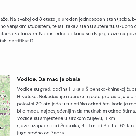
aže. Na svakoj od 3 etaže je uređen jednosoban stan (soba, 
 vanjskim stubištem, te isti takav stan u suterenu. Ukupno č
ama za turizam. Neposredno uz kuću su dvije garaže na povr
ki certifikat D.
Vodice, Dalmacija obala
Vodice su grad, općina i luka u Šibensko-kninskoj župan
Hrvatska. Nekadašnje ribarsko mjesto preraslo je u dr
polovici 20. stoljeća u turističko odredište, kada je re
bilo među najposjećenijim dalmatinskim odredištima.
Vodice su smještene u širokom zaljevu, 11 km
sjeverozapadno od Šibenika, 85 km od Splita i 62 km
jugoistočno od Zadra.