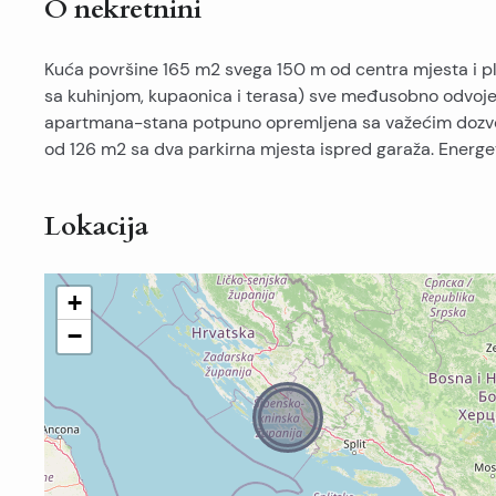
O nekretnini
Kuća površine 165 m2 svega 150 m od centra mjesta i pl
sa kuhinjom, kupaonica i terasa) sve međusobno odvojeno
apartmana-stana potpuno opremljena sa važećim dozvol
od 126 m2 sa dva parkirna mjesta ispred garaža. Energets
Lokacija
+
−