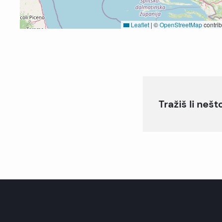
Leaflet
|
©
OpenStreetMap
contrib
Tražiš li neš