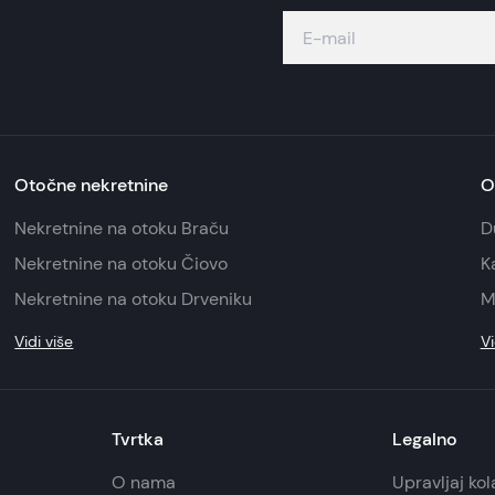
Otočne nekretnine
O
Nekretnine na otoku Braču
D
Nekretnine na otoku Čiovo
K
Nekretnine na otoku Drveniku
M
Vidi više
Vi
Tvrtka
Legalno
O nama
Upravljaj ko