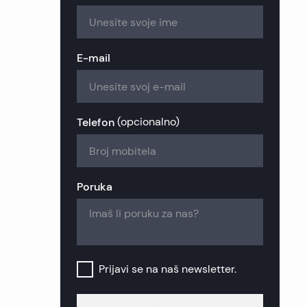
zije
ekretnine
ekretnine
kretnine
nekretnine
 nekretnine
nekretnine
E-mail
retnine
a nekretnine
ekretnine
retnine
nekretnine
k nekretnine
Telefon
(
opcionalno
)
nekretnine
šinj nekretnine
Poruka
b nekretnine
Prijavi se na naš newsletter.