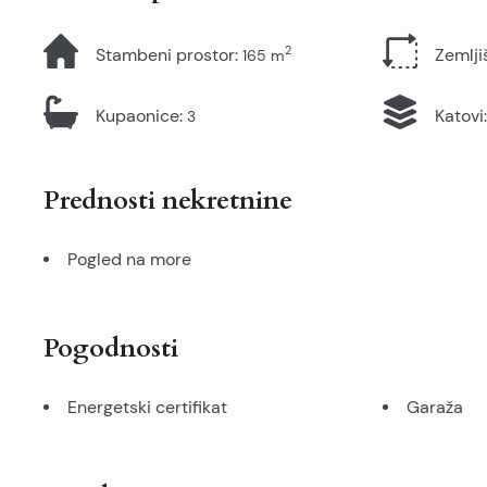
2
Stambeni prostor
:
Zemlji
165
m
Kupaonice
:
Katovi
:
3
Prednosti nekretnine
Pogled na more
Pogodnosti
Energetski certifikat
Garaža