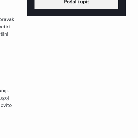
Pošalji upit
boravak
etiri
šini
iji,
ugoj
dovito