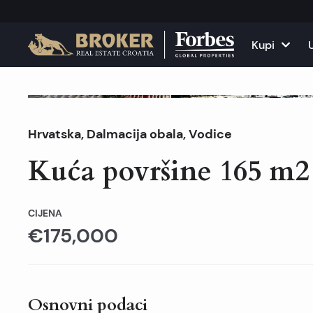
Kupi
Kuće i vile
Sve nekr
Prodano
Hrvatska
,
Dalmacija obala
,
Vodice
Apartmani
Apartma
Kuća površine 165 m2
Zemljišta
Kuće i v
Projekti
Poslovni
CIJENA
€175,000
Sve nekretnine na pr
Iznajmit
Osnovni podaci