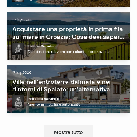
24 lug 2026
Acquistare una proprietà in prima fila
sul mare in Croazia: Cosa devi sapere
prima di investire
Zorana Barada
Coordinatore relazioni con i clienti e promozione
17 lug 2026
Ville nell’entroterra dalmata e nei
dintorni di Spalato: un’alternativa
redditizia alla costa?
Rebecca Barunčić
Agente immobiliare autorizzato
Mostra tutto