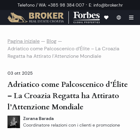
·
Telefono / WA
:
+385 98 384 007
E
:
info@broker.hr
Pagina iniziale
—
Blog
—
Adriatico come Palcoscenico d’Élite – La Croazia
Regatta ha Attirato l’Attenzione Mondiale
03 ott 2025
Adriatico come Palcoscenico d’Élite
– La Croazia Regatta ha Attirato
l’Attenzione Mondiale
Zorana Barada
Coordinatore relazioni con i clienti e promozione