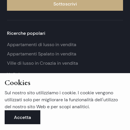
Sottoscrivi
Ricerche popolari
Appartamenti di lusso in vendita
Appartamenti Spalato in vendita
Ville di lusso in Croazia in vendita
Vedi altro
Cookies
Proprietà immobiliari dell'isola
Sul nostro sito utilizziamo i cookie. I cookie vengono
Isola di Brac immobili in vendita
utilizzati solo per migliorare la funzionalità dell'utilizzo
del nostro sito Web e per scopi analitici.
Isola di Ciovo immobili in vendita
Accetta
Isola di Drvenik immobili in vendita
Vedi altro