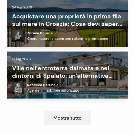
24 lug 2026
Acquistare una proprietà in prima fila
sul mare in Croazia: Cosa devi sapere
prima di investire
Zorana Barada
Coordinatore relazioni con i clienti e promozione
17 lug 2026
Ville nell’entroterra dalmata e nei
dintorni di Spalato: un’alternativa
redditizia alla costa?
Rebecca Barunčić
Agente immobiliare autorizzato
Mostra tutto