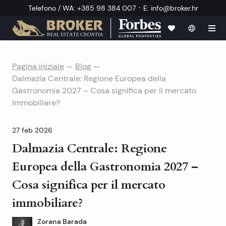
·
Telefono / WA
:
+385 98 384 007
E
:
info@broker.hr
Pagina iniziale
—
Blog
—
Dalmazia Centrale: Regione Europea della
Gastronomia 2027 – Cosa significa per il mercato
immobiliare?
27 feb 2026
Dalmazia Centrale: Regione
Europea della Gastronomia 2027 –
Cosa significa per il mercato
immobiliare?
Zorana Barada