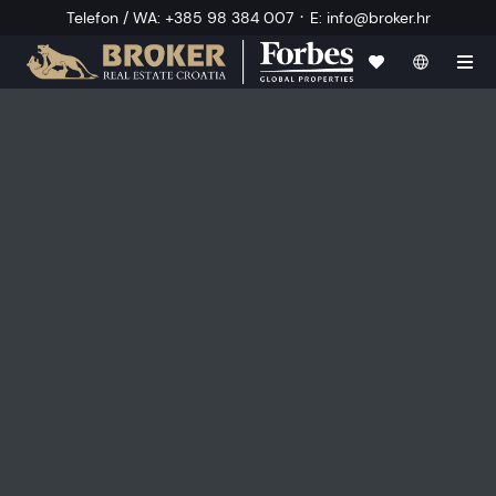
·
Telefon / WA
:
+385 98 384 007
E
:
info@broker.hr