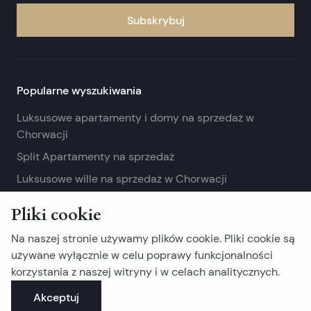
Subskrybuj
Popularne wyszukiwania
Luksusowe apartamenty i domy na sprzedaż w
Chorwacji
Split Apartamenty na sprzedaż
Luksusowe wille na sprzedaż w Chorwacji
Zobacz więcej
Pliki cookie
Nieruchomości na wyspie
Na naszej stronie używamy plików cookie. Pliki cookie są
używane wyłącznie w celu poprawy funkcjonalności
Nieruchomości na Braču
korzystania z naszej witryny i w celach analitycznych.
Nieruchomości na Čiovo
Akceptuj
Nieruchomości na Drveniku