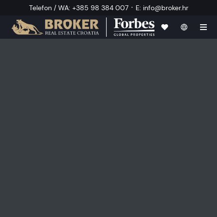
·
Telefon / WA
:
+385 98 384 007
E
:
info@broker.hr