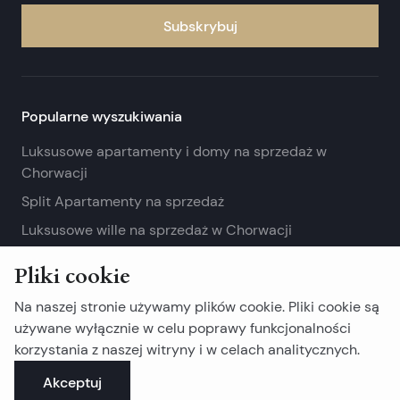
Subskrybuj
Popularne wyszukiwania
Luksusowe apartamenty i domy na sprzedaż w
Chorwacji
Split Apartamenty na sprzedaż
Luksusowe wille na sprzedaż w Chorwacji
Zobacz więcej
Pliki cookie
Nieruchomości na wyspie
Na naszej stronie używamy plików cookie. Pliki cookie są
używane wyłącznie w celu poprawy funkcjonalności
Nieruchomości na Braču
korzystania z naszej witryny i w celach analitycznych.
Nieruchomości na Čiovo
Akceptuj
Nieruchomości na Drveniku