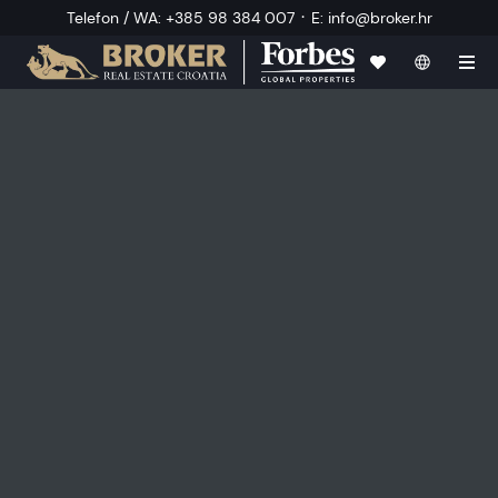
·
Telefon / WA
:
+385 98 384 007
E
:
info@broker.hr