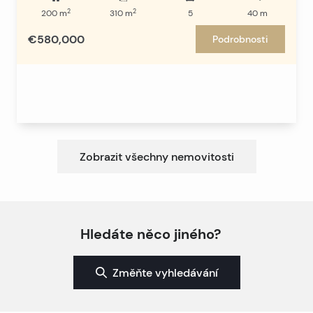
2
2
200
m
310
m
5
40
m
€580,000
Podrobnosti
Zobrazit všechny nemovitosti
Hledáte něco jiného?
Změňte vyhledávání