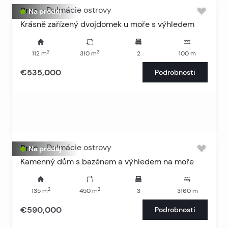
Brac
-
Dalmácie ostrovy
Na prodej
Krásně zařízený dvojdomek u moře s výhledem
2
2
112
m
310
m
2
100
m
€535,000
Podrobnosti
Brac
-
Dalmácie ostrovy
Na prodej
Kamenný dům s bazénem a výhledem na moře
2
2
135
m
450
m
3
3160
m
€590,000
Podrobnosti