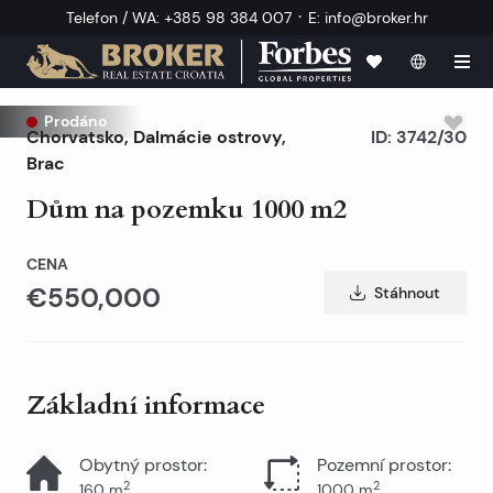
·
Telefon / WA
:
+385 98 384 007
E
:
info@broker.hr
Prodáno
Chorvatsko
,
Dalmácie ostrovy
,
ID:
3742/30
Brac
Dům na pozemku 1000 m2
CENA
€550,000
Stáhnout
Základní informace
Obytný prostor
:
Pozemní prostor
:
2
2
160
m
1000
m