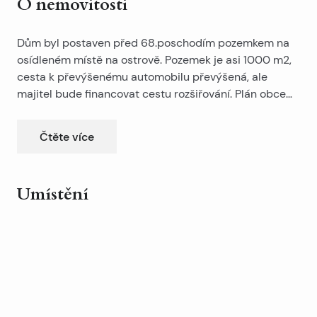
O nemovitosti
Dům byl postaven před 68.poschodím pozemkem na
osídleném místě na ostrově. Pozemek je asi 1000 m2,
cesta k převýšenému automobilu převýšená, ale
majitel bude financovat cestu rozšiřování. Plán obce
pro příští rok přináší vodu a rozšíření tras na 4 m.
Čtěte více
Stávající dům je určen k rekonstrukci nebo nové
výstavbě. Podle územního plánu je možné postavit
něco přesahujícího 700 m2. Stopa kolem 240 m2, na 3
Umístění
podlažích.
Leaflet
|
©
OpenStreetMap
contributors
Dům je jedinečný ve své poloze.
+
−