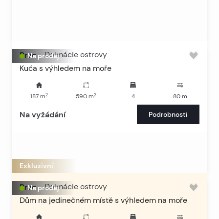
Brac
-
Dalmácie ostrovy
Na prodej
Kuća s výhledem na moře
2
2
187
m
590
m
4
80
m
Na vyžádání
Podrobnosti
Exkluzivní
Brac
-
Dalmácie ostrovy
Na prodej
Dům na jedinečném místě s výhledem na moře