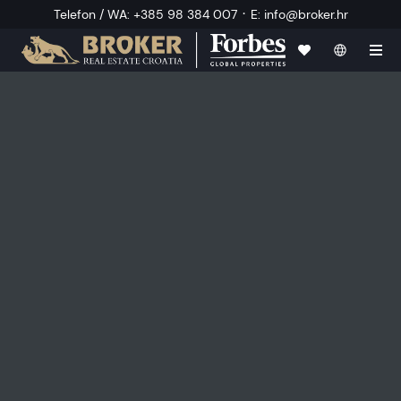
·
Telefon / WA
:
+385 98 384 007
E
:
info@broker.hr