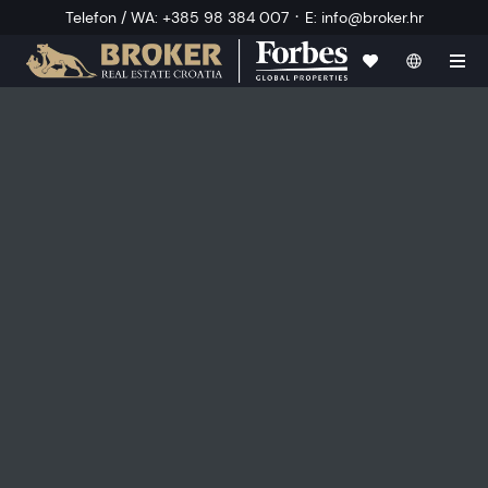
·
Telefon / WA
:
+385 98 384 007
E
:
info@broker.hr