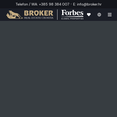
·
Telefon / WA
:
+385 98 384 007
E
:
info@broker.hr