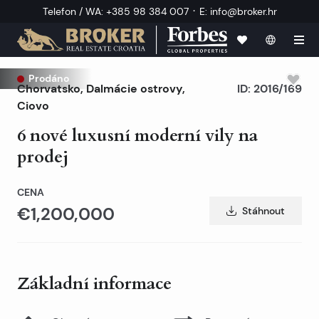
·
Telefon / WA
:
+385 98 384 007
E
:
info@broker.hr
Prodáno
Chorvatsko
,
Dalmácie ostrovy
,
ID:
2016/169
Ciovo
6 nové luxusní moderní vily na
prodej
CENA
€1,200,000
Stáhnout
Základní informace