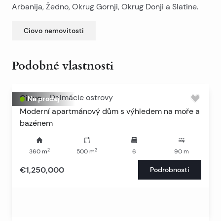
Arbanija, Žedno, Okrug Gornji, Okrug Donji a Slatine.
Ciovo
nemovitosti
Podobné vlastnosti
Ciovo
-
Dalmácie ostrovy
Na prodej
Moderní apartmánový dům s výhledem na moře a
bazénem
2
2
360
m
500
m
6
90
m
€1,250,000
Podrobnosti