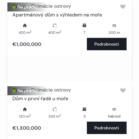
Ciovo
-
Dalmácie ostrovy
Na prodej
Apartmánový dům s výhledem na moře
2
2
420
m
400
m
7
200
m
€1,000,000
Podrobnosti
Ciovo
-
Dalmácie ostrovy
Na prodej
Dům v první řadě u moře
2
2
120
m
335
m
5
Nábřeží
€1,300,000
Podrobnosti