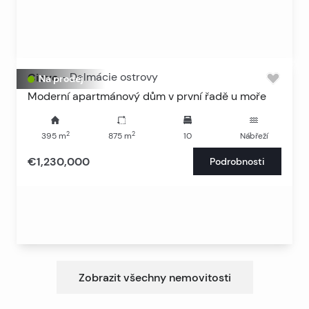
Ciovo
-
Dalmácie ostrovy
Na prodej
Moderní apartmánový dům v první řadě u moře
2
2
395
m
875
m
10
Nábřeží
€1,230,000
Podrobnosti
Zobrazit všechny nemovitosti