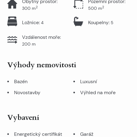
Obytný prostor
:
Pozemní prostor
:
2
2
300
m
500
m
Ložnice
:
Koupelny
:
4
5
Vzdálenost moře
:
200
m
Výhody nemovitosti
Bazén
Luxusní
Novostavby
Výhled na moře
Vybavení
Energetický certifikát
Garáž