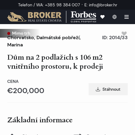
·
Telefon / WA
:
+385 98 384 007
E
:
info@broker.hr
Mimo trh
Chorvatsko
,
Dalmátské pobřeží
,
ID:
2014/33
Marina
Dům na 2 podlažích s 106 m2
vnitřního prostoru, k prodeji
CENA
€200,000
Stáhnout
Základní informace