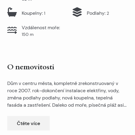
Koupelny
:
Podlahy
:
1
2
Vzdálenost moře
:
150
m
O nemovitosti
Dům v centru města, kompletně zrekonstruovaný v
roce 2007. rok-dokončení instalace elektřiny, vody,
změna podlahy podlahy, nová koupelna, tepelná
fasáda a zastřešení. Daleko od moře, písečná pláž asi
100 metrů. Dům je na třech podlažích, v přízemí se
jedná o stravovací zařízení, zatímco vstup do obytného
Čtěte více
prostoru je zvláštní, a prodávat dvoupatrový dům
(první a druhý), s každým podlažím o velikosti 62 m2 a