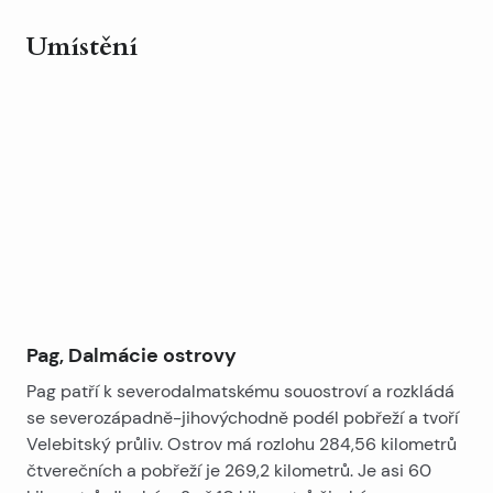
celkem 124 m2.
Umístění
V prvním patře jsou tři ložnice a koupelna jsou ve
Leaflet
|
©
OpenStreetMap
contributors
druhém patře
+
Kuchyň, obývací pokoj a terasu.
−
Pag, Dalmácie ostrovy
Pag patří k severodalmatskému souostroví a rozkládá
se severozápadně-jihovýchodně podél pobřeží a tvoří
Velebitský průliv. Ostrov má rozlohu 284,56 kilometrů
čtverečních a pobřeží je 269,2 kilometrů. Je asi 60