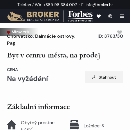
·
Telefon / WA
:
+385 98 384 007
E
:
info@broker.hr
Mimo trh
Chorvatsko
,
Dalmácie ostrovy
,
ID:
3763/30
Pag
Byt v centru města, na prodej
CENA
Na vyžádání
Stáhnout
Základní informace
Obytný prostor
:
Ložnice
:
3
2
62
m