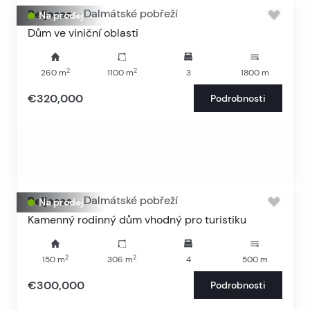
Peljesac
-
Dalmátské pobřeží
Na prodej
Dům ve viniční oblasti
2
2
260
m
1100
m
3
1800
m
€320,000
Podrobnosti
Peljesac
-
Dalmátské pobřeží
Na prodej
Kamenný rodinný dům vhodný pro turistiku
2
2
150
m
306
m
4
500
m
€300,000
Podrobnosti