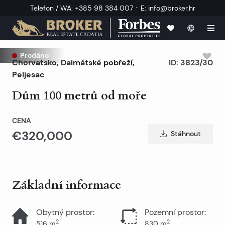
·
Telefon / WA
:
+385 98 384 007
E
:
info@broker.hr
Prodáno
Chorvatsko
,
Dalmátské pobřeží
,
ID:
3823/30
Peljesac
Dům 100 metrů od moře
CENA
€320,000
Stáhnout
Základní informace
Obytný prostor
:
Pozemní prostor
:
2
2
516
m
830
m