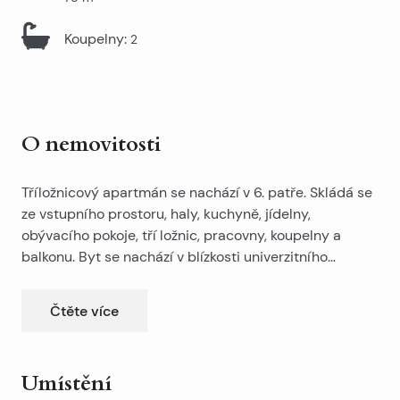
Koupelny
:
2
O nemovitosti
Tříložnicový apartmán se nachází v 6. patře. Skládá se
ze vstupního prostoru, haly, kuchyně, jídelny,
obývacího pokoje, tří ložnic, pracovny, koupelny a
balkonu. Byt se nachází v blízkosti univerzitního
kampusu, Mall of Split a dalších zařízení nezbytných
pro život.
Čtěte více
Umístění