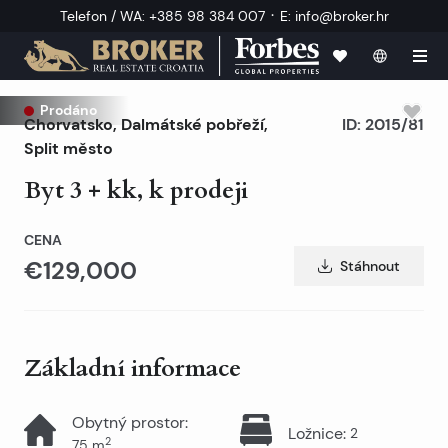
·
Telefon / WA
:
+385 98 384 007
E
:
info@broker.hr
Prodáno
Chorvatsko
,
Dalmátské pobřeží
,
ID:
2015/81
Split město
Byt 3 + kk, k prodeji
CENA
€129,000
Stáhnout
Základní informace
Obytný prostor
:
Ložnice
:
2
2
75
m