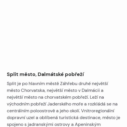
Leaflet
|
©
OpenStreetMap
contributors
+
−
Split město, Dalmátské pobřeží
Split je po hlavním městě Záhřebu druhé největší
město Chorvatska, největší město v Dalmácii a
největší město na chorvatském pobřeží. Leží na
východním pobřeží Jaderského moře a rozkládá se na
centrálním poloostrově a jeho okolí. Vnitroregionální
dopravní uzel a oblíbená turistická destinace, město je
spojeno s jadranskými ostrovy a Apeninským